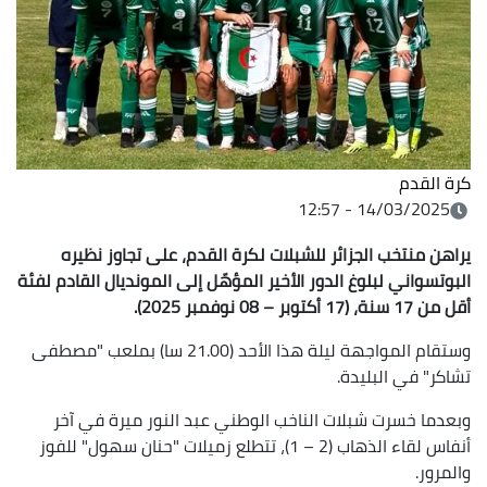
كرة القدم
14/03/2025 - 12:57
يراهن منتخب الجزائر للشبلات
لكرة القدم، على تجاوز نظيره
البوتسواني لبلوغ الدور الأخير المؤهّل إلى المونديال القادم لفئة
أقل من 17 سنة، (17 أكتوبر – 08 نوفمبر 2025).
وستقام المواجهة ليلة هذا الأحد (21.00 سا) بملعب "مصطفى
تشاكر" في البليدة.
وبعدما خسرت شبلات الناخب الوطني عبد النور ميرة في آخر
أنفاس لقاء الذهاب (2 – 1)، تتطلع زميلات "حنان سهول" للفوز
والمرور.