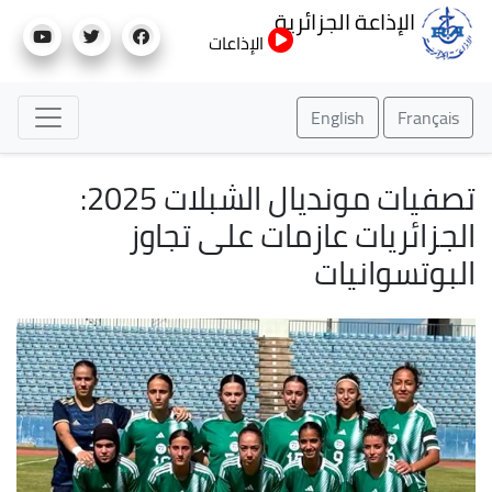
تجاوز
الإذاعة الجزائرية
إلى
الإذاعات
المحتوى
الرئيسي
English
Français
تصفيات مونديال الشبلات 2025:
الجزائريات عازمات على تجاوز
البوتسوانيات