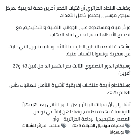
وكشف الاتحاد الجزائري أن فتيات الخضر أجرين حصة تدريبية بمركز
سيدي موسى، بحضور كامل التعداد.
وركّز ميرة ومساعدوه على الجوانب التقنية والتكتيكية، مع
تصحيح الأخطاء المسجلة في لقاء الذهاب.
وشهدت الحصة التحاق الحارسة الثالثة، وسام فتيون، التي غابت
عن سفرية بوتسوانا لأسباب فنية.
وسيقام الدور التصفوي الثالث بحر الشهر الداخل (بين 18 و27
أفريل).
وستقتطع أربعة منتخبات إفريقية تأشيرة التأهل لنهائيات كأس
العالم 2025
يُشار إلى أنّ شبلات الجزائر بلغن الدور الثاني بعد هزمهنّ
التونسيات بهدف نظيف، وتعادلهن إياباً في تونس.
المصدر
ملتيميديا الإذاعة الجزائرية
وأج
تصفيات مونديال الشبلات 2025
منتخب الجزائر للشبلات
بوتسوانا