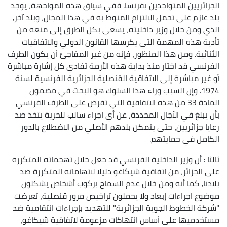
الجزائريين المتواجدين بفرنسا. ففي سياق هذه المواجهة، يوجد
بلد عازم على تحمل الالتزام المنوط به في هذا المجال، وبلد آخر،
الذي ومن خلال وزير داخليته، يسعى بكل الطرق إلى منعه من
تأدية هذه المهمة التي يكرسها القانون الدولي والاتفاقيات
الثنائية. ومن هذا المنظور، فإنه من غير المفاجئ أن يكون الطرف
الفرنسي قد اختار منذ بداية هذه الأزمة تفادي كل إشارة مباشرة
أو غير مباشرة إلى الاتفاقية القنصلية الجزائرية الفرنسية لسنة
1974. وإن السبب وراء هذا السلوك هو البحث في مضمون
المادة 33 من هذه الاتفاقية التي تفرض على الطرف الفرنسي
بأن يبلغ في الآجال المحددة، عن أي اجراء سالب للحرية يتخذ ضد
رعايا جزائريين، حتى يتمكن بلدهم الأصلي من الاضطلاع بالدور
الكامل في حمايتهم.
ثالثا : أن وزير الداخلية الفرنسي قد جعل خلال تهجماته المتكررة
على الجزائر، من اتفاقية شيكاغو دليلا لاتهاماته المتكررة ضد
بلادنا، كما أنه ومن خلال عدم السماح بركوب أشخاص يشكلون
موضوع اجراءات إبعاد ولا يحملون تراخيص مرور قنصلية، تعرضت
"شركة الخطوط الجوية الجزائرية" للتهديد بإجراءات انتقامية ضد
مستخدميها على أساس انتهاكات مزعومة لاتفاقية شيكاغو،