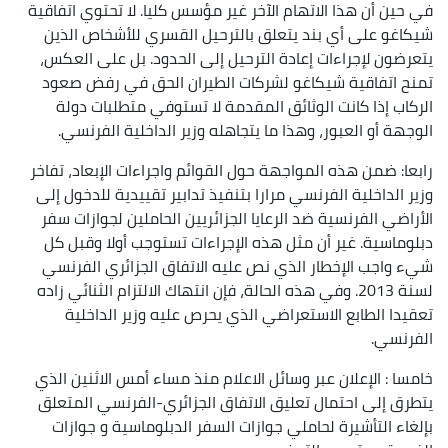
في حين أن هذا الاتهام الآخر غير مؤسس كليا. لا تحتوي اتفاقية
شيكاغو على أي بند يتعلق بالترحيل القسري للأشخاص الذين
يتعرضون لإجراءات إعادة الترحيل إلى الحدود. بل على العكس،
تمنح اتفاقية شيكاغو لشركات الطيران الحق في رفض صعود
الركاب إذا كانت الوثائق المقدمة لا تستوفي متطلبات دولة
الوجهة أو العبور، وهذا ما يتجاهله وزير الداخلية الفرنسي.
رابعا: ضمن هذه المواجهة حول القوائم واجراءات الإبعاد، تفاخر
وزير الداخلية الفرنسي مرارا بتنفيذ تدابير تقييدية للدخول إلى
الأراضي الفرنسية ضد الرعايا الجزائريين الحاملين لجوازات سفر
دبلوماسية. غير أن مثل هذه الإجراءات تستوجب أولا وقبل كل
شيء واجب الإخطار الذي نص عليه الاتفاق الجزائري الفرنسي
لسنة 2013. وفي هذه الحالة، فإن انتهاك الالتزام الثنائي زاده
تعقيدا الطابع الاستعراضي الذي يحرص عليه وزير الداخلية
الفرنسي.
خامسا : الإعلان عبر وسائل الاعلام منذ مساء أمس الاثنين الذي
يتطرق إلى احتمال تعليق الاتفاق الجزائري-الفرنسي المتعلق
بإلغاء التأشيرة لحاملي جوازات السفر الدبلوماسية و جوازات