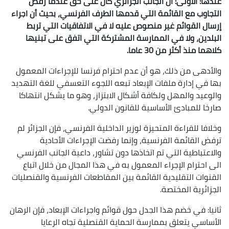
عندها: الأولى: أن الجانب الجزائري كان على حق عندما رفض
التجاوب مع القائمة التي قدمها الطرف الفرنسي، بحيث أن اجراء
إرسال القوائم غير منصوص عليه لا في الاتفاقيات التي تربط
البلدين، ولا في الممارسة المشتركة التي اتفق على تبنيها
كلاهما منذ أكثر من 30 عاما.
والأدهى من ذلك، هو أن عدم احترام فرنسا للإجراءات المعمول
بها في إدارة ملفات الإبعاد تبعه اللجوء التعسفي للغة التهديد
والوعيد والمهل ولكافة أشكال الابتزاز، وهو ما يشكل انتهاكا
صارخا للمبادئ الأساسية للقانون الدولي.
وخلافا للقراءة المتحيزة لوزير الداخلية الفرنسي، فإن الجزائر لم
ترفض القائمة الفرنسية، وإنما رفضت الإجراءات الأحادية
والاعتباطية التي تم اتخاذها دون تشاور، داعية الجانب الفرنسي
الى احترام الإجراء المعمول به في هذا المجال من خلال اتباع
القنوات التقليدية القائمة بين المقاطعات الفرنسية والقنصليات
الجزائرية المختصة.
ثانيا: في خضم هذا الجدل حول قوائم واجراءات الإبعاد، فإن الرهان
الأساسي يتعلق بممارسة الحماية القنصلية تجاه الرعايا