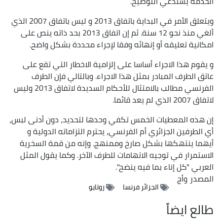
الخدمة يستدعي التوضيح.
ويتعلق الأمر في البداية باتفاق 2013 و ليس باتفاق 2007 الذي
ألغي منذ نحو 12 سنة. ثم إن اتفاق 2013 بحد ذاته ينص على
امكانية تعليقه أو إنهائه وفقا لإجراء محددة بشكل واضح.
و يقوم هذا الاجراء أساسا على إلزامية الاخطار التي تقع على
عاتق الطرف المبادر بمثل هذا الاجراء. وبالتالي فإن الطرف
الفرنسي مطالب بالامتثال للأحكام السديدة لاتفاق 2013 وليس
لاتفاق 2007 الذي لم يعد قائما.
إن هذه المعطيات الخمس تكفي وحدها لتحديد، دون أدنى لبس،
أي الطرفين الجزائري أم الفرنسي، يحترم التزاماته الدولية و
أيهما ينتهكها بشكل صارخ وممنهج. وإنه من قمة السخرية
الاستمرار في توجيه الاتهامات للطرف الآخر. وكما يقول المثل
العربي "كل إناء بما فيه ينضح".
المصدر
وأج
الجزائر فرنسا
روتايو
طالع ايضاً