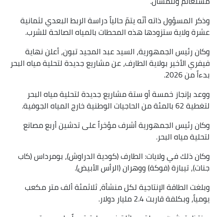
مستغانم وتلمسان.
وذكر المسؤول ذاته أنّه يتمّ حالياً دراسة الربط البعدي لثمانية
عشرة ولاية ستزودها هذه المحطات بالمياه الصالحة للشرب.
وكان رئيس الجمهورية، السيد عبد المجيد تبون، أعلن نهاية
فيفري الأخير بولاية الطارف، عن مشاريع جديدة لتحلية مياه البحر
بدءاً من 2026.
ووعد بإنجاز خمسة أو ستة مشاريع جديدة لتحلية مياه البحر
لتغطية 62 بالمئة من الحاجيات الوطنية خارج المياه الجوفية.
وكان رئيس الجمهورية أشرف مؤخراً على تدشين أربع مصانع
لتحلية مياه البحر.
وكان ذلك في ولايات: الطارف (كودية الدراوش)، بومرداس (كاب
جنات)، تيبازة (فوكة) ووهران (الرأس الأبيض).
وبلغت الطاقة الإنتاجية لكل منشأة، ثلاثمئة ألف متر مكعب
يومياً، وبكلفة قاربت 2.4 مليار دولار.