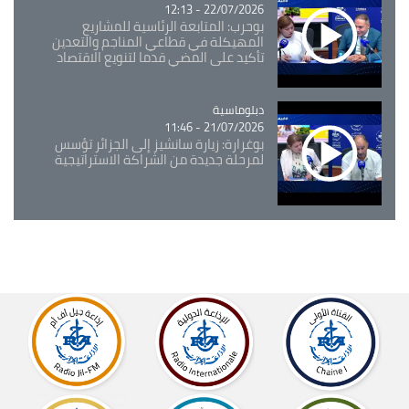
22/07/2026 - 12:13
بوحرب: المتابعة الرئاسية للمشاريع
المهيكلة في قطاعي المناجم والتعدين
تأكيد على المضي قدما لتنويع الاقتصاد
Catégorie
دبلوماسية
21/07/2026 - 11:46
بوغرارة: زيارة سانشيز إلى الجزائر تؤسس
لمرحلة جديدة من الشراكة الاستراتيجية