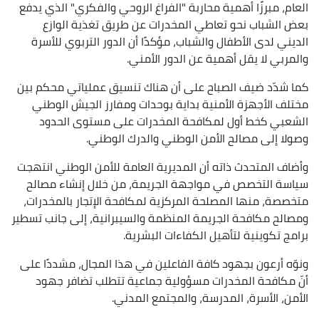
العام، مبرزًا أهمية محاربة "الفراغ الروحي والفكري" الذي يدفع
بعض الشباب نحو تعاطي المخدرات عن طريق تغذية الوازع
الديني لدى الأطفال والشباب، مؤكدًا أن الدور التربوي للأسرة
والمربي لا يقل أهمية عن الدور الأمني.
كما شدّد ضيف الصباح على أن هناك تنسيق عملياتي محكم بين
مختلف الأجهزة الأمنية بداية بوحدات ومفارز الجيش الوطني
الشعبي كخط أول لمكافحة المخدرات على مستوى الحدود
وصولا إلى مصالح الأمن الوطني والدرك الوطني.
وأضاف المتحدث ذاته أن المديرية العامة للأمن الوطني انتهجت
سياسة التخصص في مواجهة الجريمة، من خلال إنشاء مصالح
متخصصة، منها المصلحة المركزية لمكافحة الإتجار بالمخدرات،
ومصالح مكافحة الجريمة المنظمة والسيبرانية، إلى جانب تسطير
برامج تكوينية لتأهيل الكفاءات البشرية.
ونوّه أرعون بجهود كافة الفاعلين في هذا المجال، مشددًا على
أنّ مكافحة المخدرات مسؤولية جماعية تتطلب تضافر جهود
الأمن، الأسرة، المدرسة، والمجتمع المدني.