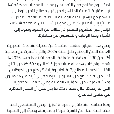
نصف يوم مفتوح حول التحسيس بمخاطر المخدرات ومكافحتها
أنّ المقاربة الأمنية المنتهجة من قبل مصالح الأمن الوطني،
تنسجم مع الإستراتيجية الوطنية الشاملة لمكافحة المخدرات
مشيرًا إلى أنها ترتكز على محورين أساسيين: مكافحة شبكات
الإتجار غير المشروع للمخدرات إنطلاقا من الحدود وصولا إلى
الأحياء وكذا الوقاية والتحسيس من مخاطرها.
وفي هذا السياق، كشف المتحدث عن حصيلة نشاطات المديرية
العامة للأمن الوطني خلال سنة 2024، والتي أسفرت عن معالجة
أكثر من 130 ألف قضية متعلقة بالمخدرات تورط فيها 142926
شخصا وتم خلال هذه العمليات حجز 5 أطنان و 697 كغ من راتنج
القنب (الكيف المعالج),3 قناطير وقرابة 78 كلغ من الكوكايين
أكثر من 1.426 كلغ من الهيروين بالإضافة إلى أزيد من 14 مليون
و52 ألف قرص من المؤثرات العقلية وهي ضعف المحجوزات
التي تم رصدها خلال سنة 2023 ما يدل على أن انتشار الظاهرة
في منحى تصاعدي.
ودعا محافظ الشرطة إلى ضرورة تعزيز الوعي المجتمعي لصد
هذه الآفة، بدءًا من الأسرة، مرورًا بالمدرسة، وصولًا إلى المحيط