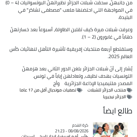
من جانبهنّ، سحقت شبلات الجزائر نظيراتهنّ البوتسوانيات (4 – 0)
في المواجهة التي احتضنها ملعب "مصطفى تشاكر" في
البليدة.
وعرفت شبلات ميرة كيف تقلبن الطاولة، أسبوعاً بعد خسارتهنّ
ذهاباً في غابورون (2 – 1).
وستقتطع أربعة منتخبات إفريقية تأشيرة التأهل لنهائيات كأس
العالم 2025.
يُشار إلى أنّ شبلات الجزائر بلغن الدور الثاني بعد هزمهنّ
التونسيات بهدف نظيف، وتعادلهن إياباً في تونس.
المصدر
ملتيميديا الإذاعة الجزائرية
وأج
منتخب الجزائر للشبلات
تصفيات مونديال أقل من 17 عاما
الجزائر نيجيريا
طالع ايضاً
Catégorie
كرة القدم
08/08/2026 - 21:23
كأس أمم إفريقيا: انجاز تاريخي لسيدات