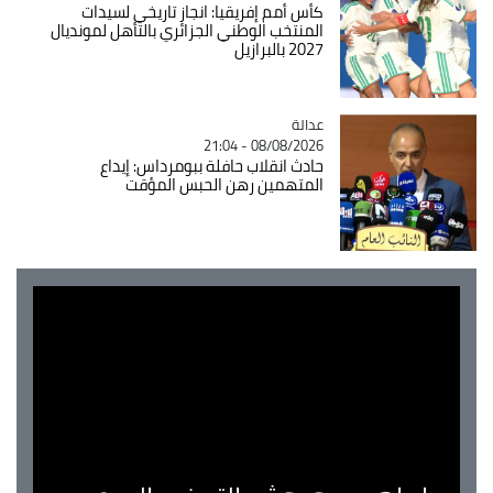
كأس أمم إفريقيا: انجاز تاريخي لسيدات
المنتخب الوطني الجزائري بالتأهل لمونديال
2027 بالبرازيل
عدالة
Catégorie
08/08/2026 - 21:04
حادث انقلاب حافلة ببومرداس: إيداع
المتهمين رهن الحبس المؤقت