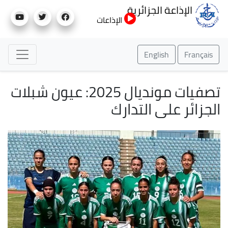
تجاوز
الإذاعة الجزائرية
إلى
الإذاعات
المحتوى
الرئيسي
English
Français
تصفيات مونديال 2025: عيون شبلات
الجزائر على التدارك