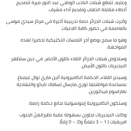
وعليه، تتطلع شبلات الناخب الوطني عبد النور ميرة لتصحيح
أخطاء مقابلة الذهاب وتقديم أداء مشرف.
وأجرت شبلات الجزائر حصة تدريبية أخيرة في مركز سيدي موسى
بالعاصمة في حضور كافة اللاعبات.
وهو ما سمح بوضع آخر اللمسات التكتيكية تحضيرا لهذه
المواجهة.
وستخوض شبلات الجزائر اللقاء باللون الأخضر، في حين ستظهر
النيجيريات باللون الأبيض.
وسيدير اللقاء، الحكمة الكاميرونية ألين ماري نوال غيمباغ
بمساعدة مواطنتها لوري مارسال تسافاك تايكو والتشادية
نغاراسوم فيكتورين.
وستكون الكاميرونية إينونسوتينا نجانغ حكمة رابعة.
وكانت النيجيريات تجاوزن بسهولة عقبة نظيراتهنّ الجنوب
افريقيات ( 1 – 3 ذهاباً) و(2 – 0 إياباً).