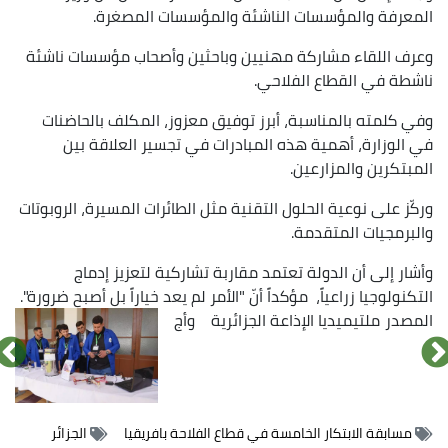
المعرفة والمؤسسات الناشئة والمؤسسات المصغرة.
وعرف اللقاء مشاركة مهنيين وباحثين وأصحاب مؤسسات ناشئة
ناشطة في القطاع الفلاحي.
وفي كلمته بالمناسبة، أبرز توفيق معزوز، المكلف بالحاضنات
في الوزارة، أهمية هذه المبادرات في تجسير العلاقة بين
المبتكرين والمزارعين.
وركّز على نوعية الحلول التقنية مثل الطائرات المسيرة، الروبوتات
والبرمجيات المتقدمة.
وأشار إلى أن الدولة تعتمد مقاربة تشاركية لتعزيز إدماج
التكنولوجيا زراعياً، مؤكداً أنّ "الأمر لم يعد خياراً بل أصبح ضرورة".
المصدر
ملتيميديا الإذاعة الجزائرية
وأج
الصورة
الصورة
الصورة
الصورة
مسابقة الابتكار الخامسة في قطاع الفلاحة بافريقيا
الجزائر