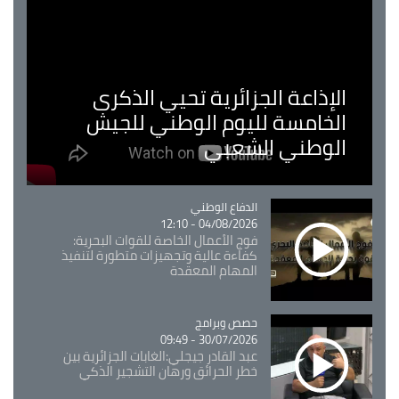
الإذاعة الجزائرية تحيي الذكرى
الخامسة لليوم الوطني للجيش
الوطني الشعبي
Catégorie
الدفاع الوطني
04/08/2026 - 12:10
فوج الأعمال الخاصة للقوات البحرية:
كفاءة عالية وتجهيزات متطورة لتنفيذ
المهام المعقدة
Catégorie
حصص وبرامج
30/07/2026 - 09:49
عبد القادر جيجلي:الغابات الجزائرية بين
خطر الحرائق ورهان التشجير الذكي