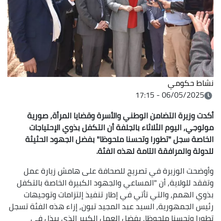
نشاط حكومي
06/05/2025 - 17:15
أكدت وزيرة التضامن الوطني والأسرة وقضايا المرأة, صورية
مولوجي, اليوم الثلاثاء بالجلفة أن التكفل بذوي الإحتياجات
الخاصة سجل "تطورا وتحسنا ملحوظا" بفضل الجهود الحثيثة
للدولة والمرافقة التامة لهذه الفئة.
وأوضحت الوزيرة في تصريح للصحافة على هامش زيارة عمل
وتفقد للولاية, أن "المساعي والجهود الكبيرة الخاصة بالتكفل
بذوي الهمم, والتي تأتي في إطار تنفيذ إلتزامات وتوجيهات
رئيس الجمهورية, السيد عبد المجيد تبون, إزاء هذه الفئة تسجل
تطورا وتحسنا ملحوظا, بفضل العمل الكبير الذي يبذل في