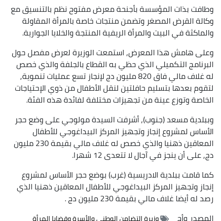
وطافت بذات المؤسسة بأجنحة معرض مفتوح نظم بالتنسيق مع
وكالة القرض المصغر وتضمن منتجات خاصة بالمرأة المقاولة
والماكثة في البيت والمرأة الريفية المنتجة والخلايا الجوارية.
وعلى هامش هذا المعرض, استمعت الوزيرة لعرض مفصل حول
البرنامج التكميلي الذي حظي به القطاع بالجلفة والذي خصص
له غلاف مالي فاق 820 مليون دج لإنجاز تسع عمليات تنموية,
لتقوم بعدها بتسليم حافلتين لنقل الأطفال من ذوي الإحتياجات
الخاصة وتوزع عينة من تجهيزات مختلفة لفائدة هذه الفئة.
وببلدية مسعد (جنوب), أشرفت السيدة مولوجي على وضع حجر
الأساس لمشروع إنجاز وتجهيز المركز البيداغوجي للأطفال
المعاقين ذهنيا والذي خصص له غلاف مالي بقيمة 230 مليون
دج, على أن ينجز في آجال لا تتعدى 12 شهرا.
كما قامت ببلدية الادريسية (غرب) بوضع حجر الأساس لمشروع
إنجاز وتجهيز المركز البيداغوجي للأطفال المعاقين ذهنيا الذي
رصد له أيضا غلاف مالي بقيمة 230 مليون دج .
المصدر
وأج
وزيرة التضامن الوطني والأسرة وقضايا المرأة