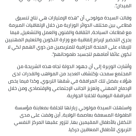
الميدان".
وقالت السيدة مولوجي أن "هذه الإمتيازات هي نتاج تنسيق
قطاعي بين مختلف الدوائر الوزارية من خلال الإتفاقيات المبرمة
مع قطاعات السياحة, الثقافة والفنون والعمل والتشغيل, فيما
يجري التحضير لإبرام إتفاقية مع وزارة التكوين والتعليم المهنيين
للإبقاء على المنحة الجزافية للمتربصين من ذوي الهمم لكي لا
تكون عائقا أمامهم لتجسيد طموحاتهم".
وأشارت الوزيرة إلى أن جهود الدولة تجاه هذه الشريحة من
المجتمع سمحت بإكتشاف العديد من المواهب والقدرات لدى
هؤلاء بفضل تلك المرافقة في شقها التربوي, وكذا فيما يخص
الإدماج المهني وتعزيز الجانب الإجتماعي والإقتصادي ومن خلال
المرافقة اليومية للخلايا الجوارية.
واستهلت السيدة مولوجي زيارتها للجلفة بمعاينة مؤسسة
الطفولة المسعفة بعاصمة الولاية, أين وقفت على مدى
التكفل بالأطفال المقيمين بها, لتزور عقبها المركز النفسي
التربوي للأطفال المعاقين حركيا.