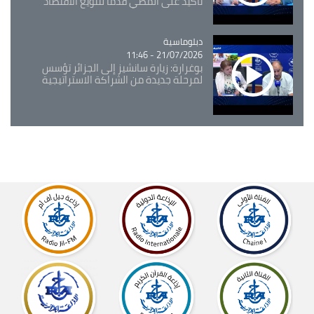
تأكيد على المضي قدما لتنويع الاقتصاد
Catégorie
دبلوماسية
21/07/2026 - 11:46
بوغرارة: زيارة سانشيز إلى الجزائر تؤسس
لمرحلة جديدة من الشراكة الاستراتيجية