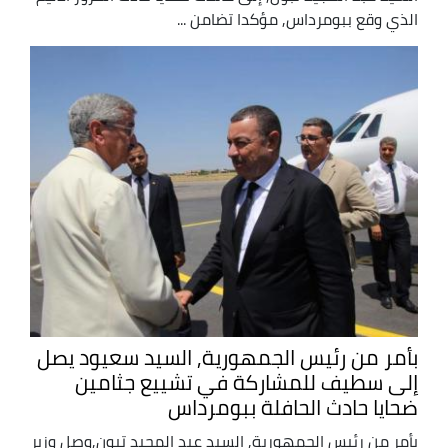
الذي وقع ببومرداس, مؤكدا تضامن ...
بأمر من رئيس الجمهورية, السيد سعيود يصل
إلى سطيف للمشاركة في تشييع جثامين
ضحايا حادث الحافلة ببومرداس
بأمر من رئيس الجمهورية, السيد عبد المجيد تبون,وصل وزير