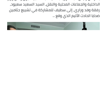
الداخلية والجماعات المحلية والنقل, السيد السعيد سعيود,
رفقة وفد وزاري, إلى سطيف للمشاركة في تشييع جثامين
ضحايا الحادث الأليم الذي وقع ...
الوزير الأول يتابع التكفل بمصابي فاجعة
بومرداس ويواسي عائلات الضحايا