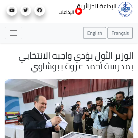
تجاوز
الإذاعة الجزائرية
إلى
الإذاعات
المحتوى
الرئيسي
English
Français
الوزير الأول يؤدي واجبه الانتخابي
بمدرسة أحمد عروة ببوشاوي