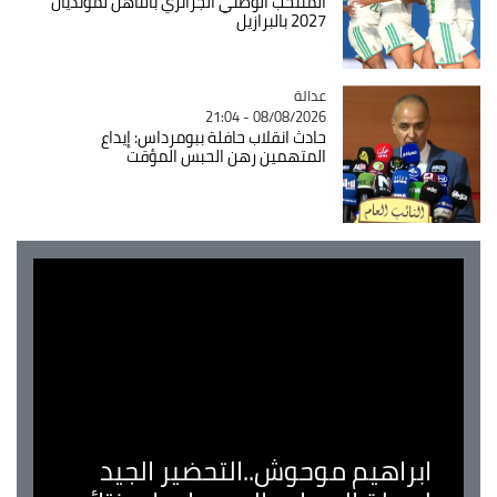
المنتخب الوطني الجزائري بالتأهل لمونديال
2027 بالبرازيل
عدالة
Catégorie
08/08/2026 - 21:04
حادث انقلاب حافلة ببومرداس: إيداع
المتهمين رهن الحبس المؤقت
ابراهيم موحوش..التحضير الجيد