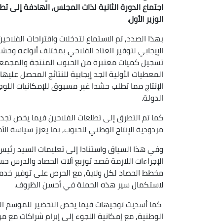
اجتماع الدورة الثانية لذات المجلس, الهادفة إلى تط
الوزير الأول.
بهذا الصدد, تم الاستماع لتدخلات واقتراحات الفلاحي
الإيجابي لتوفير العتاد الفلاحي بمختلف أنواعه وح
تسجيل كميات معتبرة من الحبوب المنتجة والمجمعة إ
المعطيات الأولية الجد إيجابية للنتائج المحصل علي
الإنتاج مما تطلب حشدا غير مسبوق للإمكانيات ال
الدولة.
كما تم التطرق إلى تطلعات الفلاحين فيما يخص تجدي
مردودية الإنتاج الوطني للحبوب, بما يعزز سياسة الأم
وفي هذا السياق واستنادا إلى تعليمات السيد رئيس 
الإجراءات اللازمة قصد توزيع آلات الحصاد والدرس ح
مخطط الحصاد لكل ولاية, مع الحرص على توفير خدما
لاستكمال سير هذه الحملة في أحسن الظروف.
كما أسديت توجيهات فيما يخص التحضير للموسم القا
الوطنية, مع إمكانية اللجوء إلى إبرام شراكات مع 