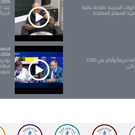
26 - 09:49
قوات البحرية: كفاءة عالية
عبد ال
فيذ المهام المعقدة
الحرا
اقتصاد
tégorie
26 - 12:13
المدير العام للغابات: 445 حريقاً وأكثر من 1500
بوحرب
حالي
قطاعي
لتنويع