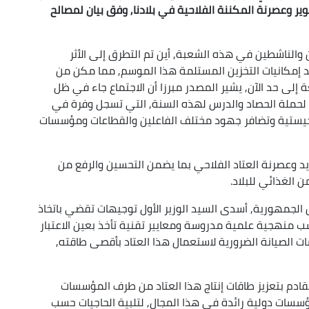
وير وعصرنة المكننة الفلاحية في بلادنا, وفق بيان لمصالح
ن والناشطين في هذه الشعبة, أين تم التطرق إلى الأثر
شد إمكانيات التخزين المستلمة هذا الموسم, مما مكن من
لى حد الآن, يشير المصدر مبرزا أن الاجتماع جاء في ظل
ها لحملة الحصاد والدرس لهذه السنة, التي تسجل وفرة في
لوجيستية وتضافر جهود مختلف الفاعلين والقطاعات ومؤسسات
د وعصرنة العتاد الفلاحي بما يضمن التحسين والرفع من
ن الغذائي للبلاد.
الجمهورية, أسدى السيد الوزير الأول توجيهات تقضي باتخاذ
سب منهجية علمية مدروسة ومعايير تقنية تأخذ بعين الاعتبار
ت الصيانة الضرورية لاستعمال هذا العتاد بأقصى طاقته,
دم بتعزيز طاقات إنتاج هذا العتاد من طرف المؤسسات
مؤسسات دولية رائدة في هذا المجال, لتلبية الحاجيات حسب