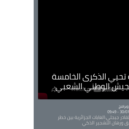
ية تحيي الذكرى الخامسة
لجيش الوطني الشعبي
Ca
برامج
30/07/20
قادر جيجلي:الغابات الجزائرية بين خطر
ئق ورهان التشجير الذكي