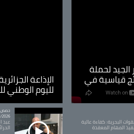
الجيد لحملة
ئج قياسية في
الإذاعة الجزائر
لليوم الوطني ل
tégorie
حصص و
26 - 09:49
قوات البحرية: كفاءة عالية
عبد ال
فيذ المهام المعقدة
الحرا