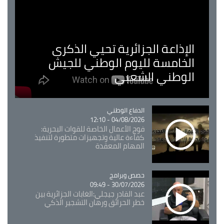
الإذاعة الجزائرية تحيي الذكرى
الخامسة لليوم الوطني للجيش
الوطني الشعبي
Catégorie
الدفاع الوطني
04/08/2026 - 12:10
فوج الأعمال الخاصة للقوات البحرية:
كفاءة عالية وتجهيزات متطورة لتنفيذ
المهام المعقدة
Catégorie
حصص وبرامج
30/07/2026 - 09:49
عبد القادر جيجلي:الغابات الجزائرية بين
خطر الحرائق ورهان التشجير الذكي