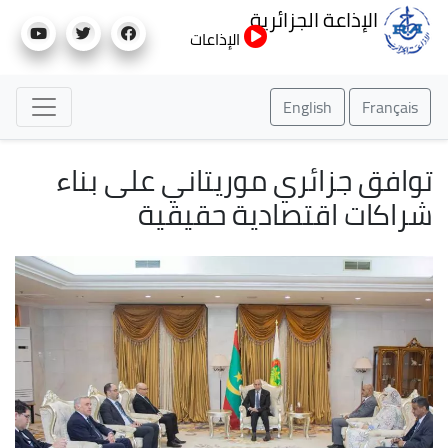
تجاوز
الإذاعة الجزائرية
إلى
الإذاعات
المحتوى
الرئيسي
English
Français
توافق جزائري موريتاني على بناء
شراكات اقتصادية حقيقية