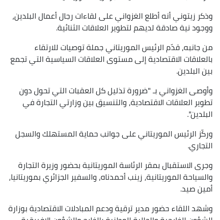
وذكر زيتوني أنه أطلع الغزواني على لقاءات رجال أعمال البلدين،
ووجود نية صادقة لديهم لتطوير العلاقات الثنائية.
من جانبه، قدّم الرئيس الموريتاني جملة توصيات للارتقاء
بالعلاقات الاقتصادية إلى مستوى العلاقات السياسية التي تجمع
بين البلدين.
وأوصى الغزواني بـ "ضرورة تذليل كل العقبات التي تحول دون
تطوير العلاقات الاقتصادية، والتنسيق بين وزارتي التجارة في
البلدين".
وركّز الرئيس الموريتاني على جوانب حماية المستهلك والسجل
التجاري.
وجرى الاستقبال بمقر الرئاسة الموريتانية بحضور وزيرة التجارة
والسياحة الموريتانية، زينب أحمدناه، والسفير الجزائري بموريتانيا،
أمين صيد.
وشهد اللقاء حضور مدير ترقية ودعم المبادلات الاقتصادية بوزارة
الشؤون الخارجية والجالية الوطنية بالخارج والشؤون الإفريقية،