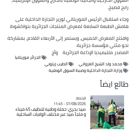
رابح فصيح.
وجاء استقبال الرئيس الموريتاني لوزير التجارة الداخلية على
هامش الطبعة السابعة لمعرض المنتجات الجزائرية بنواكشوط.
وافتتح المعرض الخميس، ويستمر إلى الأربعاء القادم، بمشاركة
نحو مئتي مؤسسة جزائرية.
المصدر
ملتيميديا الإذاعة الجزائرية
وأج
الجزائر موريتانيا
محمد ولد الشيخ الغزواني
الطيب زيتوني
وزارة التجارة الداخلية وضبط السوق الوطنية
طالع ايضاً
اقتصاد
Catégorie
07/08/2026 - 11:45
صيد بحري: حملة وطنية لتنظيف 45 ميناء
و ملجأ صيد عبر مختلف الولايات الساحلية