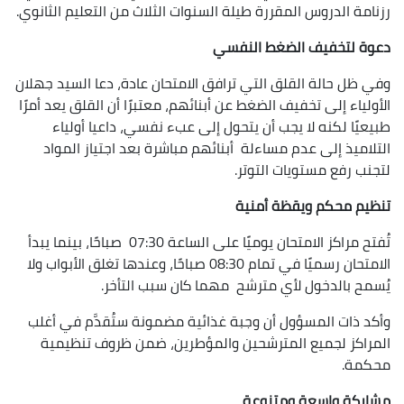
رزنامة الدروس المقررة طيلة السنوات الثلاث من التعليم الثانوي.
دعوة لتخفيف الضغط النفسي
وفي ظل حالة القلق التي ترافق الامتحان عادة، دعا السيد جهلان
الأولياء إلى تخفيف الضغط عن أبنائهم، معتبرًا أن القلق يعد أمرًا
طبيعيًا لكنه لا يجب أن يتحول إلى عبء نفسي، داعيا أولياء
التلاميذ إلى عدم مساءلة أبنائهم مباشرة بعد اجتياز المواد
لتجنب رفع مستويات التوتر.
تنظيم محكم ويقظة أمنية
تُفتح مراكز الامتحان يوميًا على الساعة 07:30 صباحًا، بينما يبدأ
الامتحان رسميًا في تمام 08:30 صباحًا، وعندها تغلق الأبواب ولا
يُسمح بالدخول لأي مترشح مهما كان سبب التأخر.
وأكد ذات المسؤول أن وجبة غذائية مضمونة ستُقدَّم في أغلب
المراكز لجميع المترشحين والمؤطرين، ضمن ظروف تنظيمية
محكمة.
مشاركة واسعة ومتنوعة