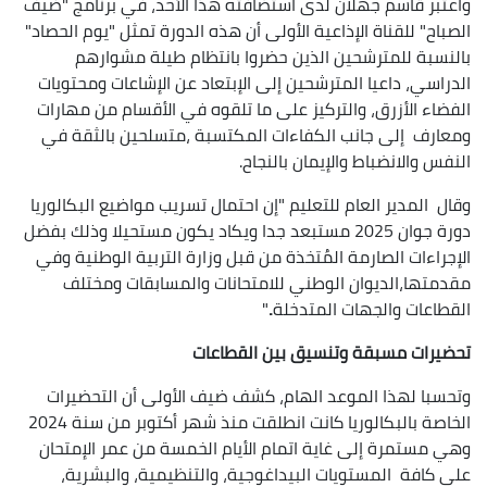
واعتبر قاسم جهلان لدى استضافته هذا الأحد، في برنامج "ضيف
الصباح" للقناة الإذاعية الأولى أن هذه الدورة تمثل "يوم الحصاد"
بالنسبة للمترشحين الذين حضروا بانتظام طيلة مشوارهم
الدراسي، داعيا المترشحين إلى الإبتعاد عن الإشاعات ومحتويات
الفضاء الأزرق، والتركيز على ما تلقوه في الأقسام من مهارات
ومعارف إلى جانب الكفاءات المكتسبة ،متسلحين بالثقة في
النفس والانضباط والإيمان بالنجاح.
وقال المدير العام للتعليم "إن احتمال تسريب مواضيع البكالوريا
دورة جوان 2025 مستبعد جدا ويكاد يكون مستحيلا وذلك بفضل
الإجراءات الصارمة المُتخذة من قبل وزارة التربية الوطنية وفي
مقدمتها،الديوان الوطني للامتحانات والمسابقات ومختلف
القطاعات والجهات المتدخلة.."
تحضيرات مسبقة وتنسيق بين القطاعات
وتحسبا لهذا الموعد الهام، كشف ضيف الأولى أن التحضيرات
الخاصة بالبكالوريا كانت انطلقت منذ شهر أكتوبر من سنة 2024
وهي مستمرة إلى غاية اتمام الأيام الخمسة من عمر الإمتحان
على كافة المستويات البيداغوجية، والتنظيمية، والبشرية،