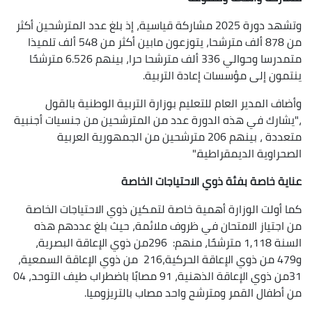
وتشهد دورة 2025 مشاركة قياسية، إذ بلغ عدد المترشحين أكثر
من 878 ألف مترشحا، يتوزعون مابين أكثر من 548 ألف تلميذا
متمدرسا وحوالي 336 ألف مترشحا حرا، بينهم 6.526 مترشحًا
ينتمون إلى مؤسسات إعادة التربية.
وأضاف المدير العام للتعليم بوزارة التربية الوطنية بالقول
،"يشارك في هذه الدورة عدد من المترشحين من جنسيات أجنبية
متعددة ، بينهم 206 مترشحين من الجمهورية العربية
الصحراوية الديمقراطية."
عناية خاصة بفئة ذوي الاحتياجات الخاصة
كما أولت الوزارة أهمية خاصة لتمكين ذوي الاحتياجات الخاصة
من اجتياز الامتحان في ظروف ملائمة، حيث بلغ عددهم هذه
السنة 1,118 مترشحًا، منهم: 296من ذوي الإعاقة البصرية،
و479 من ذوي الإعاقة الحركية،216 من ذوي الإعاقة السمعية،
31من ذوي الإعاقة الذهنية، 91 مصابًا باضطراب طيف التوحد، 04
من أطفال القمر ومترشح واحد مصاب بالتريزوميا.