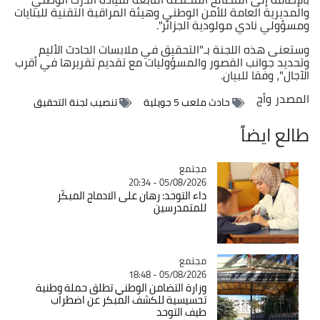
والمديرية العامة للأمن الوطني وهيئة المراقبة التقنية للبنايات
ومسؤولي نادي مولودية الجزائر".
وستعنى هذه اللجنة بـ"التحقيق في ملابسات الحادث الأليم
وتحديد جوانب القصور والمسؤوليات مع تقديم تقريرها في أقرب
الآجال"، وفقا للبيان.
المصدر
وأج
حادث ملعب 5 جويلية
تنصيب لجنة التحقيق
طالع ايضاً
مجتمع
Catégorie
05/08/2026 - 20:34
داء التوحد: رهان على الادماج المبكّر
للمتمدرسين
مجتمع
Catégorie
05/08/2026 - 18:48
وزارة التضامن الوطني تطلق حملة وطنية
تحسيسية للكشف المبكر عن اضطراب
طيف التوحد