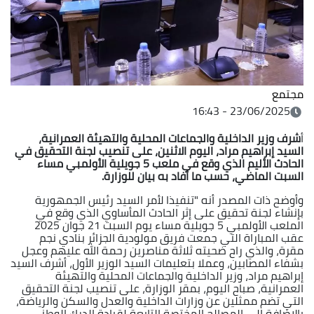
مجتمع
23/06/2025 - 16:43
أ
شرف وزير الداخلية والجماعات المحلية والتهيئة العمرانية،
السيد إبراهيم مراد، اليوم الاثنين، على تنصيب لجنة التحقيق في
الحادث الأليم الذي وقع في ملعب 5 جويلية الأولمبي مساء
السبت الماضي، حسب ما أفاد به بيان للوزارة.
وأوضح ذات المصدر أنه "تنفيذا لأمر السيد رئيس الجمهورية
بإنشاء لجنة تحقيق على إثر الحادث المأساوي الذي وقع في
الملعب الأولمبي 5 جويلية مساء يوم السبت 21 جوان 2025
عقب المباراة التي جمعت فريق مولودية الجزائر بنادي نجم
مقرة، والذي راح ضحيته ثلاثة مناصرين رحمة الله عليهم وعجل
بشفاء المصابين، وعملا بتعليمات السيد الوزير الأول، أشرف السيد
إبراهيم مراد، وزير الداخلية والجماعات المحلية والتهيئة
العمرانية، صباح اليوم، بمقر الوزارة، على تنصيب لجنة التحقيق
التي تضم ممثلين عن وزارات الداخلية والعدل والسكن والرياضة،
بالإضافة إلى المصالح المختصة التابعة لقيادة الدرك الوطني