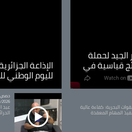
الجيد لحملة
ئج قياسية في
الإذاعة الجزائر
لليوم الوطني ل
tégorie
حصص و
26 - 09:49
قوات البحرية: كفاءة عالية
عبد ال
فيذ المهام المعقدة
الحرا