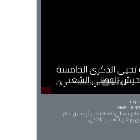
ية تحيي الذكرى الخامسة
لجيش الوطني الشعبي
Ca
برامج
30/07/20
قادر جيجلي:الغابات الجزائرية بين خطر
ئق ورهان التشجير الذكي