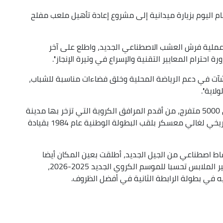
م اليوم بزيارة ميدانية إلى مشروع إعادة تأهيل ملعب مفلح
ي عملية فرش العشب الاصطناعي الجديد، واطلع على آخر
حترام المعايير التقنية والإسراع في وتيرة الإنجاز''.
آت في دعم الرياضة المحلية وخلق فضاءات مناسبة للشباب،
اية''.
ويعد ملعب مفلح عواد، الذي تتسع مدرجاته لحوالي 5000 متفرج، من أقدم المرافق الكروية التي تزخر بها مدينة
الأمير عبد القادر، ويظل أيضا شاهدا على التتويج التاريخي لغالي معسكر بلقب البطولة الوطنية عام 1984 بقيادة
ط اصطناعي من الجيل الجديد، أطلقت بعين المكان أيضا
أشغال إعادة تأهيل مرافق أخرى، على غرار غرف تغيير الملابس تحسبا للموسم الكروي الجديد 2025-2026،
في بطولة الرابطة الثانية في أفضل الظروف.