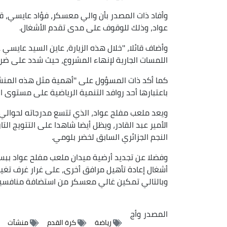
وأفاد ذات المصدر بأن والي معسكر، فؤاد عايسي، قا
عواد، وذلك للوقوف على مدى تقدم الأشغال.
وأضاف قائلا، ''خلال هذه الزيارة، عاين السيد عايس
اللمسات الجارية لإنهاء المشروع، حيث شدد على ضرورة ا
كما أكد ذات المسؤول على ''أهمية مثل هذه المنش
باعتبارها أحد روافد التنمية الرياضية على مستوى الول
النجم الجزائري السابق لخضر بلومي.
وفضلا عن تجديد أرضية ميدان ملعب مفلح عواد ببسا
وبالتالي تمكين غالي معسكر من استضافة منافسيه 
المصدر
وأج
رياضة
كرة القدم
منشآت