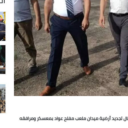
شغال تجديد أرضية ميدان ملعب مفلح عواد بمعسكر ومرافقه