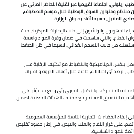
طيب زيتوني، اجتماعا تقييميا عبر تقنية التحاضر المرئي عن
ن منتظم ومتوازن للسوق الوطنية خلال موسم الاصطياف،
ادي المقبل، حسبما أفاد به بيان للوزارة.
راء الجهويون والولائيون إلى جانب الإطارات المركزية، حيث
وأعوان القطاع، والتي ساهمت في ضمان وفرة المواد واسعة
مستهلك من حالات التسمم الغذائي، لاسيما في ظل الضغط
مل بنفس الديناميكية والانضباط، مع تكثيف الرقابة على
اني لرصد أي اختلالات، خاصة خلال أوقات الذروة والفترات
محلية المشتركة، والتكفل الفوري بأي وضع قد يؤثر على
 أهمية التنسيق المستمر مع مختلف الهيئات المعنية لضمان
لى إبقاء الفضاءات التجارية التابعة للمؤسسة العمومية
تهم، على غرار التفاح والعنب والبيض، في إطار جهود تقليص
ئمة للمواد الأساسية.