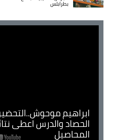
بطرابلس
ابراهيم موحوش..التحضير 
الحصاد والدرس اعطى نتا
المحاصيل