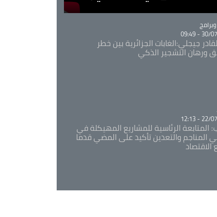
Ca
برامج
30/07/20
قادر جيجلي:الغابات الجزائرية بين خطر
ئق ورهان التشجير الذكي
Ca
22/07/20
: المتابعة الرئاسية للمشاريع المهيكلة في
 المناجم والتعدين تأكيد على المضي قدما
 الاقتصاد