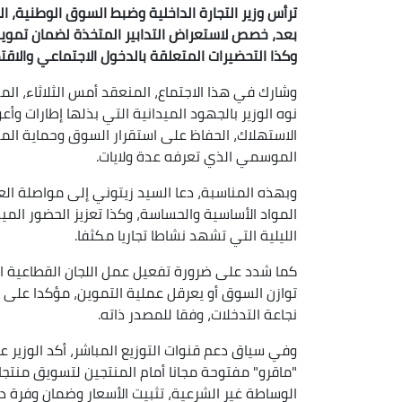
ترأس وزير التجارة الداخلية وضبط السوق الوطنية، ال
بعد، خصص لاستعراض التدابير المتخذة لضمان تموي
وكذا التحضيرات المتعلقة بالدخول الاجتماعي والاقتص
وشارك في هذا الاجتماع، المنعقد أمس الثلاثاء، المد
نوه الوزير بالجهود الميدانية التي بذلها إطارات 
الاستهلاك، الحفاظ على استقرار السوق وحماية ال
الموسمي الذي تعرفه عدة ولايات.
وبهذه المناسبة، دعا السيد زيتوني إلى مواصلة الع
المواد الأساسية والحساسة، وكذا تعزيز الحضور الميد
الليلية التي تشهد نشاطا تجاريا مكثفا.
كما شدد على ضرورة تفعيل عمل اللجان القطاعية ال
توازن السوق أو يعرقل عملية التموين، مؤكدا على
نجاعة التدخلات، وفقا للمصدر ذاته.
وفي سياق دعم قنوات التوزيع المباشر، أكد الوزير ع
"ماقرو" مفتوحة مجانا أمام المنتجين لتسويق منتجا
الوساطة غير الشرعية، تثبيت الأسعار وضمان وفرة دا