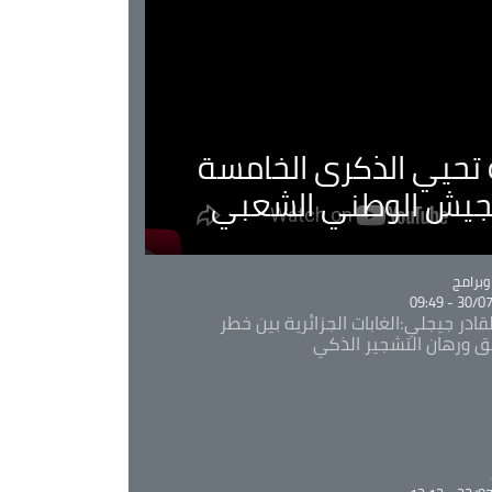
ية تحيي الذكرى الخامسة
لجيش الوطني الشعبي
Ca
برامج
30/07/20
قادر جيجلي:الغابات الجزائرية بين خطر
ئق ورهان التشجير الذكي
Ca