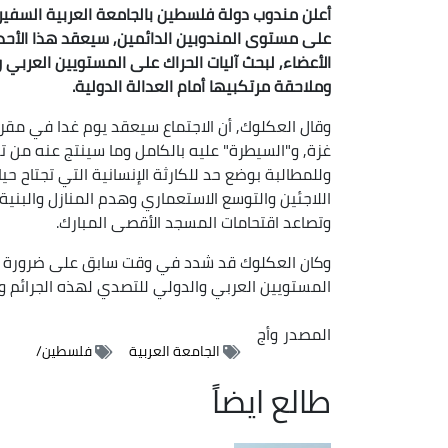
أعلن مندوب دولة فلسطين بالجامعة العربية السفير
على مستوى المندوبين الدائمين, سيعقد هذا الأحد, 
الأعضاء, لبحث آليات الحراك على المستويين العربي 
وملاحقة مرتكبيها أمام العدالة الدولية.
وقال العكلوك, أن الاجتماع سيعقد يوم غدا في مقر ا
غزة, و"السيطرة" عليه بالكامل وما سينتج عنه من
وللمطالبة بوضع حد للكارثة الإنسانية التي تجتاح 
اللاجئين والتوسع الاستعماري وهدم المنازل والبنية
وتصاعد اقتحامات المسجد الأقصى المبارك.
وكان العكلوك قد شدد في وقت سابق على ضرورة أن ي
المستويين العربي والدولي للتصدي لهذه الجرائم وم
المصدر
وأج
الجامعة العربية
فلسطين/
طالع ايضاً