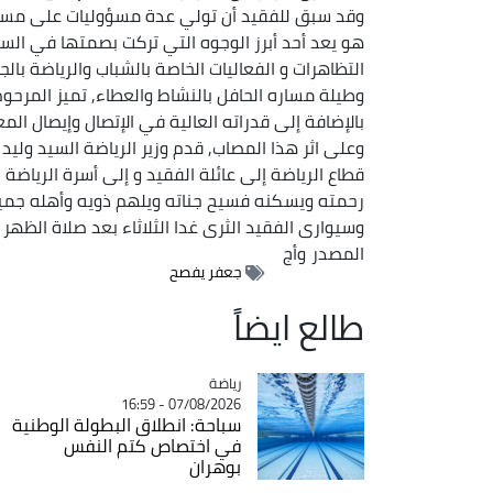
وقد سبق للفقيد أن تولي عدة مسؤوليات على مستوى وز
هو يعد أحد أبرز الوجوه التي تركت بصمتها في السا
التظاهرات و الفعاليات الخاصة بالشباب والرياضة بالجزائر عل
وطيلة مساره الحافل بالنشاط والعطاء, تميز المرحو
بالإضافة إلى قدراته العالية في الإتصال وإيصال المع
وعلى اثر هذا المصاب, قدم وزير الرياضة السيد ولي
قطاع الرياضة إلى عائلة الفقيد و إلى أسرة الرياضة
رحمته ويسكنه فسيح جناته ويلهم ذويه وأهله جميل 
وسيوارى الفقيد الثرى غدا الثلاثاء بعد صلاة الظهر ب
المصدر
وأج
جعفر يفصح
طالع ايضاً
رياضة
Catégorie
07/08/2026 - 16:59
سباحة: انطلاق البطولة الوطنية
في اختصاص كتم النفس
بوهران