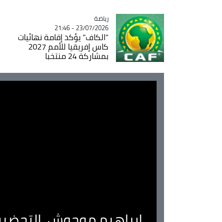
رياضة
Catégorie
23/07/2026 - 21:46
"الكاف" يؤكد إقامة نهائيات
كاس إفريقيا للأمم 2027
بمشاركة 24 منتخبا
ابراهيم موحوش..التحضير 