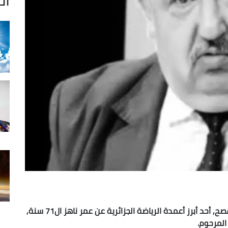
توفي اليوم الاثنين بالجزائر العاصمة, السيد جعفر يفصح, أحد أبرز أعمدة الرياضة الجزائرية عن عمر ناهز ال71 سنة,
المرحوم.