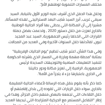
مختلف المسارات التنموية لوطنهم الأم".
وخلال هذا الحفل الذي أشرف عليه الوزير الأول بالنيابة, السيد
سيفي غريب, أبرز السيد شايب البعد الاستراتيجي لهذه المسألة,
مشيرا إلى أن المكانة التي يحظى بها أفراد الجالية الوطنية
بالخارج تعززت من خلال دستور 2020 , وتدعمت بفضل جملة
القرارات التي اتخذها رئيس الجمهورية, السيد عبد المجيد
تبون, لفائدتها خلال السنوات الأخيرة وفي العديد من المجالات.
وفي هذا الشأن, اعتبر شايب تنظيم "يوم الجاليات الإفريقية''
بمثابة "محطة مهمة وبارزة في المسار الذي باشرته الحكومة
لتنفيذ التعليمات السامية والتوجيهات السديدة لرئيس
الجمهورية, الرامية إلى تعزيز مكانة ودور جاليتنا
في الخارج, باعتبارها جزء لا يتجزأ من الأمة".
كما ذكر بأنه يقوم بنقل هذه الرسالة لأعضاء الجالية المقيمة
بالخارج, سواء خلال الزيارات التي تقوده إلى بلدان إقامتهم أو
خلال اللقاءات التي تجمعه بالبعض منهم داخل الجزائر, وهذا في
إطار "التفاعل المستمر مع الحركية المتزايدة التي تبديها العديد