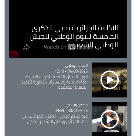
الإذاعة الجزائرية تحيي الذكرى
الخامسة لليوم الوطني للجيش
الوطني الشعبي
Catégorie
الدفاع الوطني
04/08/2026 - 12:10
فوج الأعمال الخاصة للقوات البحرية:
كفاءة عالية وتجهيزات متطورة لتنفيذ
المهام المعقدة
Catégorie
حصص وبرامج
30/07/2026 - 09:49
عبد القادر جيجلي:الغابات الجزائرية بين
خطر الحرائق ورهان التشجير الذكي