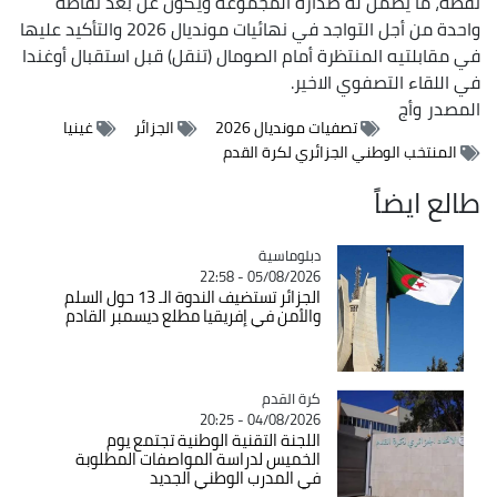
نقطة، ما يضمن له صدارة المجموعة ويكون عن بعد نقاطة
واحدة من أجل التواجد في نهائيات مونديال 2026 والتأكيد عليها
في مقابلتيه المنتظرة أمام الصومال (تنقل) قبل استقبال أوغندا
في اللقاء التصفوي الاخير.
المصدر
وأج
تصفيات مونديال 2026
الجزائر
غينيا
المنتخب الوطني الجزائري لكرة القدم
طالع ايضاً
Catégorie
دبلوماسية
05/08/2026 - 22:58
الجزائر تستضيف الندوة الـ 13 حول السلم
والأمن في إفريقيا مطلع ديسمبر القادم
Catégorie
كرة القدم
04/08/2026 - 20:25
اللجنة التقنية الوطنية تجتمع يوم
الخميس لدراسة المواصفات المطلوبة
في المدرب الوطني الجديد