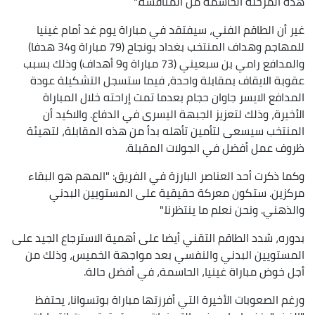
هذه المرحلة الحاسمة من المنافسة."
غير أن الطاقم الفني، سيفتقد في مباراة يوم غد أمام غينيا
للمهاجم وهداف المنتخب بغداد بونجاح (79 مباراة و34 هدفا)
والمدافع رامي بن سبعيني (73 مباراة و9 أهداف) وذلك بسبب
عقوبة الايقاف بمقابلة واحدة، فيما ستسجل التشكيلة عودة
المدافع الايسر جاوان حجام بعدما تمت إراحته خلال المباراة
الأخيرة، وذلك لتعزيز الجبهة اليسرى في الدفاع. والاكيد أن
المنتخب سيسعى لتأمين تأهله بدأ من هذه المقابلة، لتهيئة
ظروف عمل أفضل في الجولات المقبلة.
وكما ذكرت أحد العناصر البارزة في الفريق: "المهم هو البقاء
مركزين. ستكون معركة حقيقية على المستويين البدني
والذهني. ونحن نعلم ما ينتظرنا."
بدوره، شدد الطاقم التقني أيضا على أهمية الاسترجاع الجيد على
المستويين البدني والنفسي بعد مواجهة الخميس، وذلك من
أجل خوض مباراة غينيا، الحاسمة، في أفضل حالة.
ورغم الصعوبات الأخيرة التي أفرزتها مباراة بوتسوانا، يحتفظ