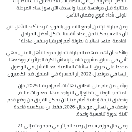
"الخضر" بزخم إيجابي في التصفيات، بعد تحقيق ست انتصارات
متتالية قبل مواجهة غينيا. والهدف الآن هو إنهاء المرحلة
الأولى بأداء قوي وضمان التأهل.
وعن مباراة الإثنين، أجمع اللاعبون بالقول: "نريد تأكيد التأهل الآن،
لأن ذلك سيمكننا من إعداد أنفسنا بشكل أفضل للمراحل
القادمة، منها نهائيات بطولة أمم إفريقيا وبنفس هادئة."
والأكيد أن أهمية هذه المباراة تتجاوز حدود التأهل الفني، فهي
تأتي في سياق مشروع شامل لإنعاش الكرة الجزائرية، ووضعها
مجددا على طريق النهائيات العالمية بعد الفشل في الوصول
إليها في مونديال-2022 إثر الخسارة في الملحق ضد الكاميرون.
وبأقل من عام على انطلاق نهائيات أمم إفريقيا 2025, فإن
المنتخب الوطني يتطلع إلى التواجد فيها بمعنويات عالية،
وتحقيق نتيجة إيجابية أمام غينيا لن يمكن الفريق من وضع قدم
ونصف في نهائي مونديال-2026، فقط، بل سيكسبه قاعدة
ثابتة لدورة تنافسية واعدة.
وفي حال فوزه، سيصل رصيد الجزائر في مجموعته إلى 21