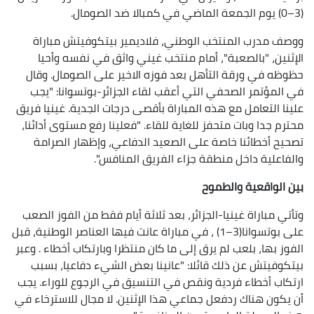
(3–0) يوم الجمعة الماضي في كمبالا ضد الصومال.
ووصف مدرب المنتخب الوطني، فلاديمير بيتكوفيتش مباراة
الإثنين، "بالصعبة"، أمام منتخب غيني واثق في نفسه وأحيا
حظوظه في ورقة التأهل بعد فوزه الاخير على الصومال. وقال
في المؤتمر الصحفي التي أعقب لقاء الجزائر-بوتسوانا: "يجب
علينا التعامل مع هذه المباراة بأقصى درجات الجدية. غينيا فريق
محترم جدا وبات متحفز للغاية للقاء. "فعلينا رفع مستوى أدائنا،
تصحيح أخطائنا خاصة على الصعيد الدفاعي، وإظهار الصرامة
والفاعلية داخل منطقة جزاء الفريق المنافس".
بين الواقعية والطموح
وتأتي مباراة غينيا-الجزائر، بعد ثلاثة أيام فقط من الفوز الصعب
على بوتسوانا(3–1) ، في مباراة عانت فيها العناصر الوطنية، قبل
الفوز بها، بلعب لم يرق إلى ما كان منتظرا وبارتكاب أخطاء . وعبر
بيتكوفيتش عن ذلك قائلا: "عانينا بعض الشيء دفاعيا، بسبب
ارتكاب أخطاء فردية ونقص في التنسيق في الرجوع للوراء. يجب
أن يكون هناك ردفعل جماعي هذا الإثنين. لا مجال للاسترخاء في