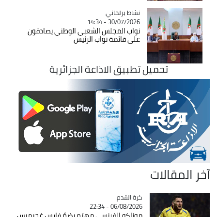
Catégorie
نشاط برلماني
30/07/2026 - 14:34
نواب المجلس الشعبي الوطني يصادقون
على قائمة نواب الرئيس
تحميل تطبيق الاذاعة الجزائرية
آخر المقالات
Catégorie
كرة القدم
06/08/2026 - 22:34
موناكو الفرنسي مهتم بضمّ فارس غجيميس