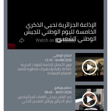
الإذاعة الجزائرية تحيي الذكرى
الخامسة لليوم الوطني للجيش
الوطني الشعبي
Catégorie
الدفاع الوطني
04/08/2026 - 12:10
فوج الأعمال الخاصة للقوات البحرية:
كفاءة عالية وتجهيزات متطورة لتنفيذ
المهام المعقدة
Catégorie
حصص وبرامج
30/07/2026 - 09:49
عبد القادر جيجلي:الغابات الجزائرية بين
خطر الحرائق ورهان التشجير الذكي