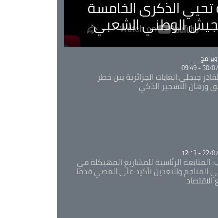
ية تحيي الذكرى الخامسة
لجيش الوطني الشعبي
Ca
برامج
30/07/20
قادر جيجلي:الغابات الجزائرية بين خطر
ئق ورهان التشجير الذكي
Ca
22/07/20
: المتابعة الرئاسية للمشاريع المهيكلة في
 المناجم والتعدين تأكيد على المضي قدما
 الاقتصاد