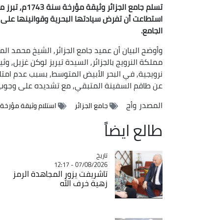
تسلم جامع الج
استطاعت أن تفرض سيادتها البحرية وقوانينها على ا
الجامع.
وأوضح البيان أن عميد جامع الجزائر, الشيخ محمد ا
مملكة النرويج بالجزائر, السيدة تيريز لوكن غزيل, وثي
نرويجية, في البحر الأبيض المتوسط, بسبب عدم امتلا
عن طاقم السفينة المتبقي, مع تشديده على وجوب احتر
المصدر
وأج
جامع الجزائر
استلام وثيقة مؤرخة سنة
طالع ايضاً
تاريخ
Catégorie
07/08/2026 - 12:17
تاشريفت يزور المجاهدة الرمز
زهية خرف الله