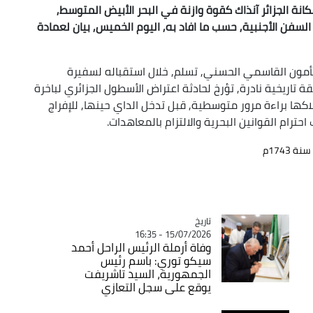
زائر وثيقة مؤرخة سنة 1743م, تبرز مكانة الجزائر آنذاك كقوة وازنة في البحر الأبيض المتوسط,
لسفن الأجنبية, حسب ما افاد به, اليوم الخميس, بيان لعمادة
لمأمون القاسمي الحسني, تسلم, خلال استقباله لسفيرة
قة تاريخية نادرة, تؤرخ لحادثة اعتراض الأسطول الجزائري لباخرة
كها براءة مرور متوسطية, قبل تدخل الداي حينها, للإفراج
ام القوانين البحرية والالتزام بالمعاهدات.
 1743م
تاريخ
Catégorie
15/07/2026 - 16:35
وفاة أرملة الرئيس الراحل أحمد
سيكو توري: باسم رئيس
الجمهورية، السيد تاشريفت
يوقع على سجل التعازي