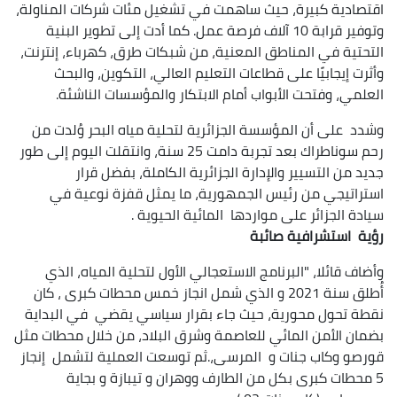
اقتصادية كبيرة، حيث ساهمت في تشغيل مئات شركات المناولة،
وتوفير قرابة 10 آلاف فرصة عمل. كما أدت إلى تطوير البنية
التحتية في المناطق المعنية، من شبكات طرق، كهرباء، إنترنت،
وأثرت إيجابيًا على قطاعات التعليم العالي، التكوين، والبحث
العلمي، وفتحت الأبواب أمام الابتكار والمؤسسات الناشئة.
وشدد على أن المؤسسة الجزائرية لتحلية مياه البحر وُلدت من
رحم سوناطراك بعد تجربة دامت 25 سنة، وانتقلت اليوم إلى طور
جديد من التسيير والإدارة الجزائرية الكاملة، بفضل قرار
استراتيجي من رئيس الجمهورية، ما يمثل قفزة نوعية في
سيادة الجزائر على مواردها المائية الحيوية .
رؤية استشرافية صائبة
وأضاف قائلا، "البرنامج الاستعجالي الأول لتحلية المياه، الذي
أُطلق سنة 2021 و الذي شمل انجاز خمس محطات كبرى ، كان
نقطة تحول محورية، حيث جاء بقرار سياسي يقضي في البداية
بضمان الأمن المائي للعاصمة وشرق البلاد، من خلال محطات مثل
قورصو وكاب جنات و المرسى،.ثم توسعت العملية لتشمل إنجاز
5 محطات كبرى بكل من الطارف ووهران و تيبازة و بجاية