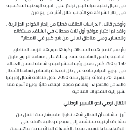
في مجال تحلية مياه البحر، ترتكز على الخبرة الوطنية المكتسبة
في إطار الشراكة مع الأجانب خلال أكثر من ربع قرن.
وأوضح قائلا ،"الدراسات انطلقت فعليًا من إنجاز الكوادر الجزائرية ،
ولقد تم اختيار مواقع أول ثلاث محطات في الشلف، مستغانم،
وتلمسان، وهي مناطق تعاني من شح كبير في الأمطار."
وأردف،"تتميز هذه المحطات بكونها موجهة لتزويد المناطق
الداخلية و ليس الساحلية فقط و ذلك على مسافة تتراوح مابين
150 و 250 كلم ، ضمن رؤية استشرافية و شاملة لضمان العدالة
في توزيع المياه، خاصة في ظل توقعات بانخفاض تساقط الأمطار
بنسبة 20 بالمائة بحلول سنة 2050 بدول منطقة شمال إفريقيا
والساحل والصحراء ، وتفاقم موجة الجفاف حاليًا بوتيرة أسرع مما
تشير إليه التقديرات المناخية.
انتقال نوعي نحو التسيير الوطني
أبرز حشلاف أن القطاع شهد تطورًا ملموسًا، حيث انتقل من
مشاركة أجنبية محتشمة إلى سيطرة وطنية كاملة على
التكنولوجيا والتسيير، بفضل الكفاءات الجزائرية من مهندسين