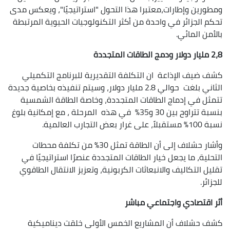
ومطورين وإطارات،معتبرا هذا التحول "استراتيجيًا"، ويعكس مدى
تحكم الجزائر في واحدة من أكثر التكنولوجيات الحيوية المرتبطة
بالأمن المائي.
2،8 مليار دولار ودمج الطاقات المتجددة
كشف ضيف الإذاعة ان التكلفة التقديرية للبرنامج التكميلي
الثاني بلغت حوالي 2.8 مليار دولار، وسيتم تنفيذه بخاصية جديدة
تتمثل في إدماج الطاقات المتجددة، وخاصة الطاقة الشمسية
بنسبة تتراوح بين 30 و35% في هذه المرحلة ، مع إمكانية بلوغ
نسبة 100% مستقبلاً، على غرار بعض التجارب العالمية.
وأشار حشلاف إلى أن الطاقة تمثل 30% من تكلفة محطات
التحلية، ما يجعل خيار الطاقات المتجددة عنصرًا استراتيجيًا في
تقليل التكاليف والانبعاثات الكربونية، وتعزيز الانتقال الطاقوي
للجزائر.
أثر اقتصادي واجتماعي مباشر
كشف حشلاف أن المشاريع الخمس الأولى خلقت ديناميكية