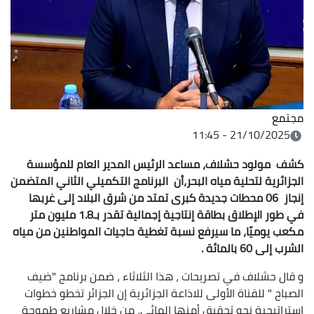
مجتمع
21/10/2025 - 11:45
كشف مولود حشلاف، مساعد الرئيس المدير العام للمؤسسة
الجزائرية لتحلية مياه البحر،أن البرنامج التكميلي الثاني المتضمن
إنجاز 06 محطات جديدة كبرى تمتد من شرق البلاد إلى غربها
في طور الإطلاق بطاقة إنتاجية إجمالية تقدر بـ1.8 مليون متر
مكعب يوميًا، ما سيرفع نسبة تغطية حاجيات المواطنين من مياه
الشرب إلى 60 بالمائة .
و قال حشلاف في تصريحات ، هذا الثلاثاء ، ضمن برنامج "ضيف
الصباح " للقناة الأولى للاذاعة الجزائرية إن الجزائر تخطو خطوات
استراتيجية نحو تحقيق أمنها المائي، من خلال مشاريع طموحة