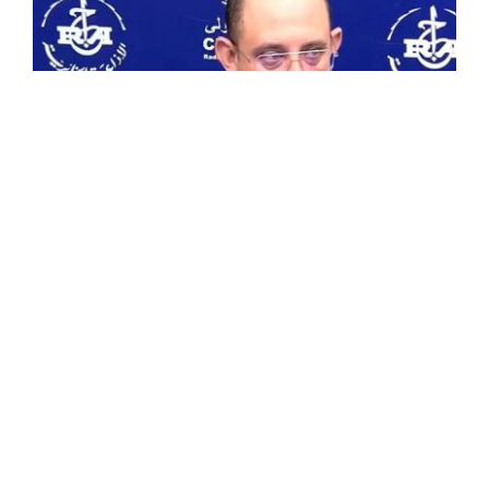
سمير بختي:فتح الأظرفة لجولة “ألجيريا
بيدراوند 2026” في 26 نوفمبر القادم
كشف رئيس الوكالة الوطنية لتثمين المحروقات، سمير
بختي، أن عملية فتح الأظرفة الخاصة بجولة العروض “ألجيريا
بيدراوند 2026”، التي أُطلقت مؤخراً، ستُجرى في السادس
والعشرين نوفمبر القادم ، وتشمل سبع ...