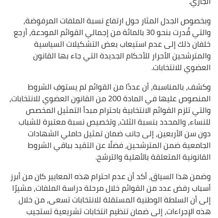
الجاري.
وبخصوص الجدل المثار حول ارتفاع نسبة الملفات المرفوضة،
والتي قُدرت بنحو 30 بالمائة من إجمالي القوائم المودعة، أرجع
خلفان ذلك إلى عدم استيعاب بعض التشكيلات السياسية
والمترشحين الأحرار للأحكام الجديدة التي جاء بها القانون
العضوي للانتخابات.
وكشف، بالمناسبة، أن عددًا من القوائم لم يستوفِ الشروط
المنصوص عليها في المادة 200 من القانون العضوي للانتخابات،
والتي تلزم القوائم الانتخابية باحترام مبدأ التمثيل المخصص
للنساء، والمحدد بنسبة الثلث، وتخصيص نسبة معتبرة للشباب
دون سن الأربعين، إلى جانب ضمان تمثيل حاملي الشهادات
الجامعية ضمن المترشحين، فضلًا عن التقيد بباقي الشروط
القانونية المتعلقة بالأهلية والترشح.
وضمن هذا السياق، أكد أن عدم احترام هذه المعايير كان من أبرز
أسباب رفض عدد من القوائم خلال مرحلة دراسة الملفات، مشيرًا
إلى أن السلطة الوطنية المستقلة للانتخابات تسعى، من خلال
هذه الإجراءات، إلى ضمان تنظيم انتخابات تشريعية تستجيب