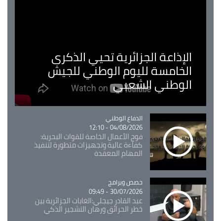
الإذاعة الجزائرية تحيي الذكرى
الخامسة لليوم الوطني للجيش
الوطني الشعبي
Catégorie
الدفاع الوطني
04/08/2026 - 12:10
فوج الأعمال الخاصة للقوات البحرية:
كفاءة عالية وتجهيزات متطورة لتنفيذ
المهام المعقدة
Catégorie
حصص وبرامج
30/07/2026 - 09:49
عبد القادر جيجلي:الغابات الجزائرية بين
خطر الحرائق ورهان التشجير الذكي