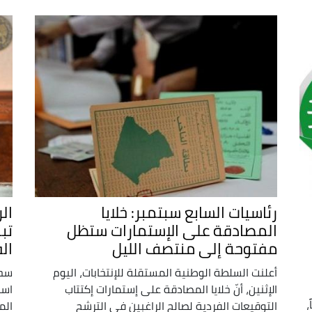
رئاسيات السابع سبتمبر: خلايا
ال
المصادقة على الإستمارات ستظل
تب
مفتوحة إلى منتصف الليل
ال
أعلنت السلطة الوطنية المستقلة للإنتخابات، اليوم
سحب
الإثنين، أنّ خلايا المصادقة على إستمارات إكتتاب
است
،
التوقيعات الفردية لصالح الراغبين في الترشح