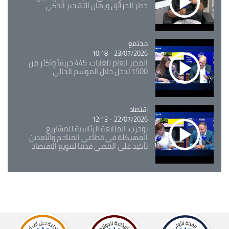
خطر الحرائق ورهان التشجير الذكي
مجتمع
Catégorie
23/07/2026 - 10:18
المدير العام للغابات: 445 حريقاً وأكثر من
1500 تدخل خلال الموسم الحالي
اقتصاد
Catégorie
22/07/2026 - 12:13
بوحرب: المتابعة الرئاسية للمشاريع
المهيكلة في قطاعي المناجم والتعدين
تأكيد على المضي قدما لتنويع الاقتصاد