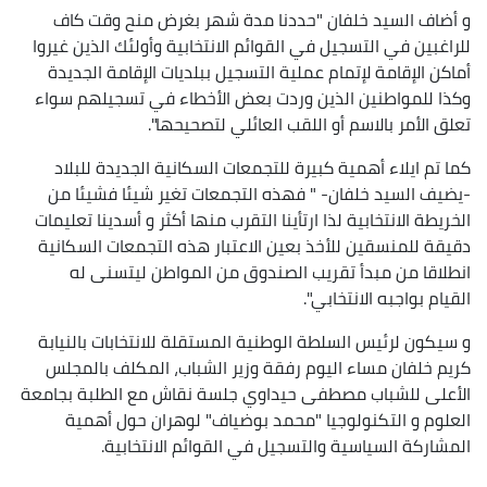
و أضاف السيد خلفان "حددنا مدة شهر بغرض منح وقت كاف
للراغبين في التسجيل في القوائم الانتخابية وأولئك الذين غيروا
أماكن الإقامة لإتمام عملية التسجيل ببلديات الإقامة الجديدة
وكذا للمواطنين الذين وردت بعض الأخطاء في تسجيلهم سواء
تعلق الأمر بالاسم أو اللقب العائلي لتصحيحها".
كما تم ايلاء أهمية كبيرة للتجمعات السكانية الجديدة للبلاد
-يضيف السيد خلفان- " فهذه التجمعات تغير شيئا فشيئا من
الخريطة الانتخابية لذا ارتأينا التقرب منها أكثر و أسدينا تعليمات
دقيقة للمنسقين للأخذ بعين الاعتبار هذه التجمعات السكانية
انطلاقا من مبدأ تقريب الصندوق من المواطن ليتسنى له
القيام بواجبه الانتخابي".
و سيكون لرئيس السلطة الوطنية المستقلة للانتخابات بالنيابة
كريم خلفان مساء اليوم رفقة وزير الشباب، المكلف بالمجلس
الأعلى للشباب مصطفى حيداوي جلسة نقاش مع الطلبة بجامعة
العلوم و التكنولوجيا "محمد بوضياف" لوهران حول أهمية
المشاركة السياسية والتسجيل في القوائم الانتخابية.