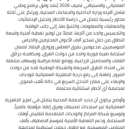
العملياتي والاستباقي لصيف 2026 يُنفذ وفق برنامج وطني
شامل أقرته وزارة الداخلية والجماعات المحلية، ويرتكز على ثلاثة
محاور رئيسية تتمثل في دراسة الأخطار وتحليل الإحصائيات
والمعطيات والمعلومات والتنبؤ بها، إلى جانب الوقاية
والتحسيس والحد من آثارها، فضلاً عن توفير تغطية أمنية واسعة
النطاق من خلال تسخير آلاف الأعوان المحترفين والحراس
الموسميين، مدعومين بفرق الغطس وزوارق الإنقاذ لضمان
استجابة طبية فورية والحد من حوادث الغرق، ومكافحة حرائق
الغابات والمحاصيل الزراعية، ووضع نقاط مراقبة وإسعاف متنقلة
على امتداد الطرق السريعة والشبكة الوطنية للحد من حوادث
المرور، إضافة إلى رفع درجة الجاهزية العملياتية للوحدات
والإبقاء على مفارز التدخل السريع في حالة تأهب قصوى
لمجابهة أي أخطار استثنائية محتملة.
وأوضح برناوي أن جديد الحماية المدنية يتمثل في تعزيز الجاهزية
العملياتية عبر استحداث تصنيفات وفرق إنقاذ مؤهلة عالمياً،
وتوسيع شبكة المراكز والوحدات المتقدمة لتقليص أوقات
الاستجابة، ودعم التغطية الأمنية لموسم الاصطياف بآلاف
المناصب الموسمية، مع إطلاق حملات استباقية لمجابهة