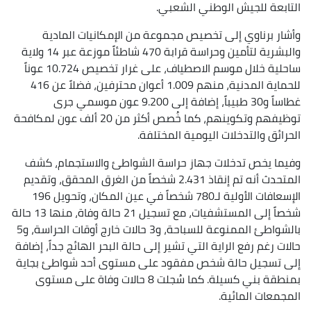
التابعة للجيش الوطني الشعبي.
وأشار برناوي إلى تخصيص مجموعة من الإمكانيات المادية
والبشرية لتأمين وحراسة قرابة 470 شاطئاً موزعة عبر 14 ولاية
ساحلية خلال موسم الاصطياف، على غرار تخصيص 10.724 عوناً
للحماية المدنية، منهم 1.009 أعوان محترفين، فضلاً عن 416
غطاساً و30 طبيباً، إضافة إلى 9.200 عون موسمي جرى
توظيفهم وتكوينهم، كما خُصص أكثر من 20 ألف عون لمكافحة
الحرائق والتدخلات اليومية المختلفة.
وفيما يخص تدخلات جهاز حراسة الشواطئ والاستجمام، كشف
المتحدث أنه تم إنقاذ 2.431 شخصاً من الغرق المحقق، وتقديم
الإسعافات الأولية لـ780 شخصاً في عين المكان، وتحويل 196
شخصاً إلى المستشفيات، مع تسجيل 21 حالة وفاة، منها 13 حالة
بالشواطئ الممنوعة للسباحة، و3 حالات خارج أوقات الحراسة، و5
حالات رغم رفع الراية التي تشير إلى حالة البحر الهائج جداً، إضافة
إلى تسجيل حالة شخص مفقود على مستوى أحد شواطئ بجاية
بمنطقة بني كسيلة. كما سُجلت 8 حالات وفاة على مستوى
المجمعات المائية.