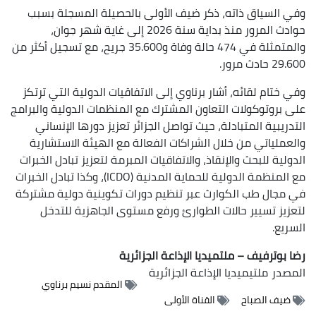
وفي السياق ذاته، ذكر ضيف الأولى بالحصيلة المسجلة بسبب
حوادث المرور منذ بداية سنة 2026 إلى غاية شهر جوان،
والمتمثلة في 474 حالة وفاة و35.600 جريح، مع تسجيل أكثر من
29.600 حادث مرور.
وفي ختام لقائه، أشار برناوي إلى الاتفاقيات الدولية التي ترتكز
على بروتوكولات التعاون المشترك مع المنظمات الدولية والبرامج
التدريبية المتبادلة، حيث تواصل الجزائر تعزيز دورها الإنساني
والعملياتي من خلال الشراكات الفعالة مع الهيئة الاستشارية
الدولية للبحث والإنقاذ، والاتفاقيات المبرمة لتعزيز تبادل الخبرات
مع المنظمة الدولية للحماية المدنية (ICDO)، وكذا تبادل الخبرات
في مجال طب الكوارث عبر تنظيم دورات تكوينية دولية مشتركة
لتعزيز تسيير حالات الطوارئ ورفع مستوى الجاهزية للتدخل
السريع.
رضا بوترفيف – ملتميديا الإذاعة الجزائرية
المصدر
ملتيميديا الإذاعة الجزائرية
المقدم نسيم برناوي
ضيف الصباح
القناة الأولى