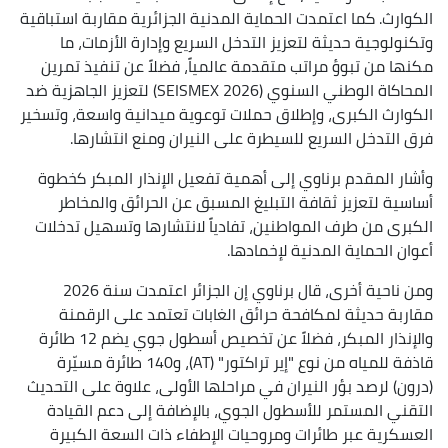
الكوارث. كما اعتمدت الحماية المدنية الجزائرية مقاربة استباقية
وتكنولوجية حديثة لتعزيز التدخل السريع وإدارة الأزمات، ما
مكنها من تبوؤ مراتب متقدمة عالمياً، فضلاً عن تنفيذ تمرين
المحاكاة الوطني السنوي (SEISMEX 2026) لتعزيز الجاهزية ضد
الكوارث الكبرى، وإطلاق حملات توعوية ميدانية واسعة، وتسخير
فرق التدخل السريع للسيطرة على النيران ومنع انتشارها.
وأشار المقدم برناوي إلى أهمية تفعيل الإنذار المبكر كخطوة
أساسية لتعزيز ثقافة التبليغ المسبق عن الحرائق والمخاطر
الكبرى من طرف المواطنين، تفادياً لانتشارها وتسهيل تدخلات
أعوان الحماية المدنية لإخمادها.
ومن ناحية أخرى، قال برناوي إن الجزائر اعتمدت سنة 2026
مقاربة حديثة لمكافحة حرائق الغابات تعتمد على الرقمنة
والإنذار المبكر، فضلاً عن تخصيص أسطول جوي يضم 12 طائرة
قاذفة للمياه من نوع "إير تراكتور" (AT)، و140 طائرة مسيّرة
(درون) لرصد بؤر النيران في مراحلها الأولى، علاوة على التحديث
التقني المستمر للأسطول الجوي، بالإضافة إلى دعم القيادة
العسكرية عبر طائرات ومروحيات الإطفاء ذات السعة الكبيرة