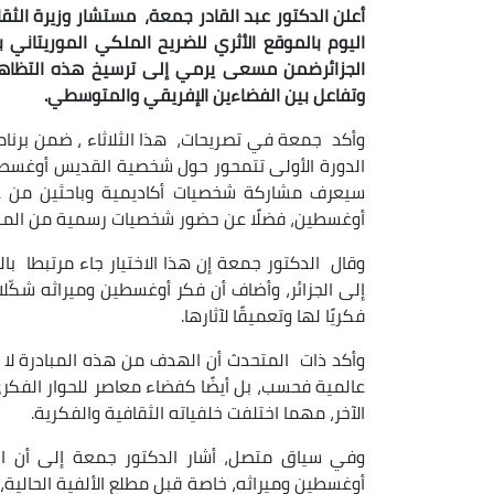
أعلن الدكتور عبد القادر جمعة، مستشار وزيرة الثق
اليوم بالموقع الأثري للضريح الملكي الموريتاني 
الجزائرضمن مسعى يرمي إلى ترسيخ هذه التظاهرة
وتفاعل بين الفضاءين الإفريقي والمتوسطي.
وأكد جمعة في تصريحات، هذا الثلاثاء ، ضمن برنامج
الدورة الأولى تتمحور حول شخصية القديس أوغسطين
سيعرف مشاركة شخصيات أكاديمية وباحثين من 
أوغسطين، فضلًا عن حضور شخصيات رسمية من المن
وقال الدكتور جمعة إن هذا الاختيار جاء مرتبطا بالزي
إلى الجزائر، وأضاف أن فكر أوغسطين وميراثه شكّلا م
فكريًا لها وتعميقًا لآثارها.
وأكد ذات المتحدث أن الهدف من هذه المبادرة لا
عالمية فحسب، بل أيضًا كفضاء معاصر للحوار الفكري
الآخر، مهما اختلفت خلفياته الثقافية والفكرية.
وفي سياق متصل، أشار الدكتور جمعة إلى أن الج
أوغسطين وميراثه، خاصة قبل مطلع الألفية الحالية، 