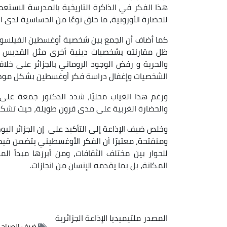
هذا الفكر في الذاكرة التاريخية بالمدرسة الاستعم
للحضارة الأوروبية، ما خلق نوعًا من الحساسية لدى ا
كما أضاف أن الجمع بين شخصية أوغسطين الفيلسوف
ظل مقارنته بشخصيات دينية أخرى مثل القديس دو
والحرية و رفض الوجود الروماني بالجزائر على خ
الشخصيات وإغفال دراسة فكر أوغسطين بشكل مو
ورغم هذا الغياب محليًا، شدد الدكتور جمعة عل
والحضارة الغربية على مدى قرون طويلة، حيث تشكل ك
وخلص ضيف الإذاعة إلى التأكيد على إن الجزائر اليو
ومنفتحة، معتبرًا أن الفكر الأوغسطيني يتضمن قيما
للحوار بين مختلف الثقافات، ومن أبرزها مبدأ الم
المكانة، بل بما يقدمه الإنسان من انجازات.
المصدر
ملتيميديا الإذاعة الجزائرية
ضيف الصباح