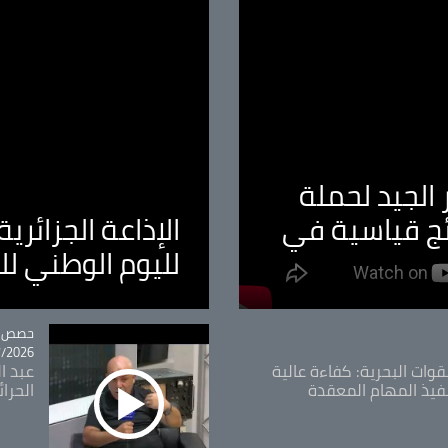
الجيد لحملة
ئج قياسية في
الإذاعة الجزائر
لليوم الوطني ل
tégorie
حصص و
26 - 09:49
قوات البحرية: كفاءة عالية
عبد ال
فيذ المهام المعقدة
الحرا