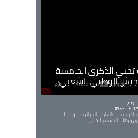
ية تحيي الذكرى الخامسة
لجيش الوطني الشعبي
Ca
برامج
30/07/20
قادر جيجلي:الغابات الجزائرية بين خطر
ئق ورهان التشجير الذكي