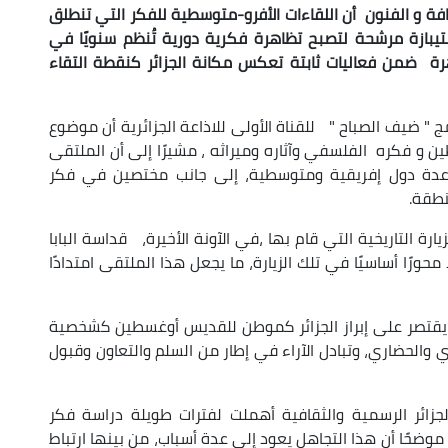
افة و الفنون أن اللقاءات الأفرو-متوسطية للفكر التي تنطلق
بتيبازة مرشحة لتصبح تظاهرة فكرية دورية تُنظم سنويًا في
 ضمن فعاليات ثابتة تعكس مكانة الجزائر كنقطة التقاء
 " ضيف الصباح " للقناة الأولى للاذاعة الجزائرية أن موضوع
 و فكره الفلسفي وآثاره وميراثه ، مشيرًا إلى أن الملتقى
عدة دول إفريقية ومتوسطية، إلى جانب مختصين في فكر
طقة.
ارة التاريخية التي قام بها ،في الآونة الأخيرة، قداسة البابا
حورًا أساسيًا في تلك الزيارة، ما يجعل هذا الملتقى امتدادًا
 يقتصر على إبراز الجزائر كموطن للقديس أوغسطين كشخصية
 والحضاري، وتبادل الآراء في إطار من السلم والتعاون وقبول
زائر الرسمية والثقافية أهملت لفترات طويلة دراسة فكر
موضحًا أن هذا التجاهل يعود إلى عدة أسباب، من بينها ارتباط