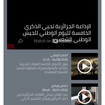
الإذاعة الجزائرية تحيي الذكرى
الخامسة لليوم الوطني للجيش
الوطني الشعبي
Catégorie
الدفاع الوطني
04/08/2026 - 12:10
فوج الأعمال الخاصة للقوات البحرية:
كفاءة عالية وتجهيزات متطورة لتنفيذ
المهام المعقدة
Catégorie
حصص وبرامج
30/07/2026 - 09:49
عبد القادر جيجلي:الغابات الجزائرية بين
خطر الحرائق ورهان التشجير الذكي