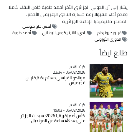
يشار إلى أن الدولي الجزائري الآخر أحمد طوبة خاض اللقاء كاملا،
وقدم أداء مقبولا رغم خسارة النادي الإغريقي الأخضر.
المصدر
ملتيميديا الإذاعة الجزائرية
أنيس حاج موسى
فينورد روتردام
نادي باناثينايكوس اليوناني
أحمد طوبة
الدوري الأوروبي
طالع ايضاً
Catégorie
كرة القدم
06/08/2026 - 22:34
موناكو الفرنسي مهتم بضمّ فارس
غجيميس
Catégorie
كرة القدم
06/08/2026 - 19:03
كأس أمم إفريقيا 2026: سيدات الجزائر
على بعد 48 ساعة عن المونديال