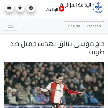
تجاوز
الإذاعة الجزائرية
إلى
الإذاعات
المحتوى
الرئيسي
English
Français
حاج موسى يتألق بهدف جميل ضد
طوبة