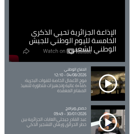
الإذاعة الجزائرية تحيي الذكرى
الخامسة لليوم الوطني للجيش
الوطني الشعبي
Catégorie
الدفاع الوطني
04/08/2026 - 12:10
فوج الأعمال الخاصة للقوات البحرية:
كفاءة عالية وتجهيزات متطورة لتنفيذ
المهام المعقدة
Catégorie
حصص وبرامج
30/07/2026 - 09:49
عبد القادر جيجلي:الغابات الجزائرية بين
خطر الحرائق ورهان التشجير الذكي