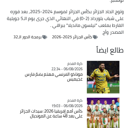
وتوج اتحاد الجزائر بكأس الجزائر لموسم 2024-2025, بعد فوزه
على شباب بلوزداد (2-0) في النهائي الذي جرى يوم الـ5 جويلية
الفارط بملعب "نيلسون مانديلا" ببراقي .
المصدر
وأج
كأس الجزائر 2025-2026
برمجة الدور الـ32
طالع ايضاً
Catégorie
كرة القدم
06/08/2026 - 22:34
موناكو الفرنسي مهتم بضمّ فارس
غجيميس
Catégorie
كرة القدم
06/08/2026 - 19:03
كأس أمم إفريقيا 2026: سيدات الجزائر
على بعد 48 ساعة عن المونديال