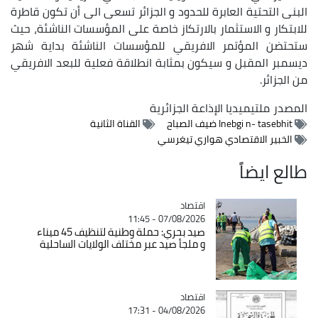
البنى التحتية العابرة للحدود و الجزائر تسعى الى أن تكون قاطرة
للابتكار و الاستثمار بالارتكاز خاصة على المؤسسات الناشئة، حيث
ستحتضن المؤتمر الافريقي للمؤسسات الناشئة بداية شهر
ديسمبر المقبل و سيكون بمثابة انطلاقة فعلية للبعد الافريقي
من الجزائر.
المصدر
ملتيميديا الإذاعة الجزائرية
Inebgi n- tasebhit ضيف الصباح
القناة الثانية
الخبير الاقتصادي هواري تيغرسي
طالع ايضاً
اقتصاد
Catégorie
07/08/2026 - 11:45
صيد بحري: حملة وطنية لتنظيف 45 ميناء
و ملجأ صيد عبر مختلف الولايات الساحلية
اقتصاد
Catégorie
04/08/2026 - 17:31