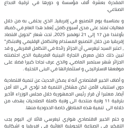
المقدرة بعشرة ألاف مؤسسة و دورها في ترقية الابداع
الصناعي.
و بمناسبة يوم التصنيع في إفريقيا، الذي يحتفى به من خلال
فعاليات تمتد على مدى أسبوع كامل، يُعقد هذا العام في كمبالا
بأوغندا من 17 إلى 21 نوفمبر 2025، تحت شعار "تحويل اقتصاد
إفريقيا من خلال التصنيع المستدام والتكامل الإقليمي والابتكار"
، اعتبر السيد تيغرسي أن الجزائر رائدة في التكامل الافريقي و قد
تبين ذلك خلال معرض التجارة البينية الافريقية الذي احتضنته
الجزائر شهر سبتمبر الماضي، والذي عرف نجاحا كبيرا فضلا على
موقعها الاستراتيجي و استثماراتها في البنى التحتية .
و أضاف الخبير الاقتصادي أنه لا يمكن الحديث عن تنمية اقتصادية
دون استتباب الأمن لكن مشاكل التنمية قد تؤدي الى اللا أمن
أيضا، معتبرا أن قرار رئيس الجمهورية خلال مجلس الوزراء الأخير
بترقية 11 ولاية منتدبة الى ولاية كاملة الصلاحيات يهدف من
خلاله الى تنمية هذه المناطق خاصة الحدودية منها.
و ختم الخبير الاقتصادي هواري تيغرسي قائلا ان، اليوم يجب
التفكير في الصناعة التحويلية الغائبة في افريقيا و اشكالية