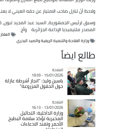
ولاحظ أنّ تنازل صاحب الامتياز عن حقه العيني لا يعني
وسبق لرئيس الجمهورية، السيد عبد المجيد تبون، قبل 
المصدر
ملتيميديا الإذاعة الجزائرية
وأج
العقار 
وزارة الفلاحة والتنمية الريفية والصيد البحري
طالع ايضاً
الفلاحة
Catégorie
15/07/2026 - 19:59
ياسين وليد: "انجاز أشرطة عازلة
حول الحقول المزروعة"
الفلاحة
Catégorie
13/07/2026 - 16:13
وزارة الداخلية: التحاليل
المخبرية تؤكد سلامة البطيخ
الأحمر وتفند الادعاءات