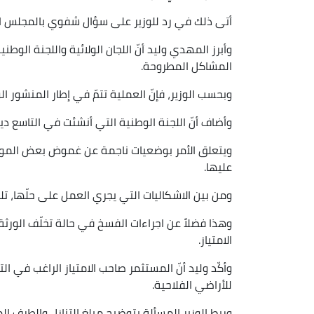
أتى ذلك في رد للوزير على سؤال شفوي بالمجلس 
وأبرز المهدي وليد أنّ اللجان الولائية واللجنة الو
المشاكل المطروحة.
وبحسب الوزير، فإنّ العملية تتمّ في إطار المنشور الوزاري المشترك رقم 2 ا
وأضاف أنّ اللجنة الوطنية التي أنشئت في التاسع ديسمبر 2024، تعمل على تسوية جميع الوضعيا
ويتعلق الأمر بوضعيات ناجمة عن غموض بعض المواد 
عليها.
ومن بين الاشكاليات التي يجري العمل على حلّها، تلك 
وهذا فضلاً عن اجراءات الفسخ في حالة تخلّف الورثة
الامتياز.
وأكّد وليد أنّ المستثمر صاحب الامتياز الراغب في ال
للأراضي الفلاحية.
وربط الوزير المسألة بتوضيح مبلغ التنازل والطرف ا