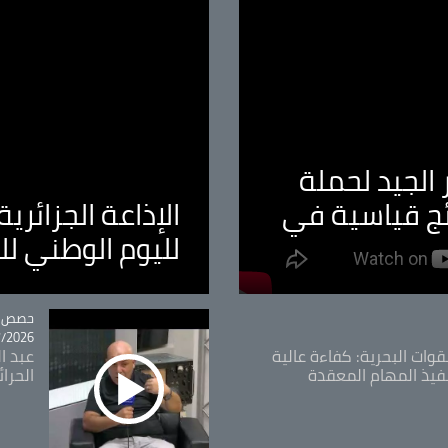
الجيد لحملة
ئج قياسية في
الإذاعة الجزائر
لليوم الوطني ل
tégorie
حصص و
26 - 09:49
قوات البحرية: كفاءة عالية
عبد ال
فيذ المهام المعقدة
الحرا