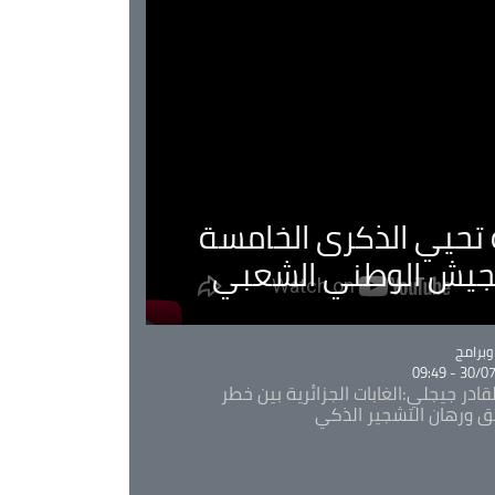
ية تحيي الذكرى الخامسة
لجيش الوطني الشعبي
Ca
برامج
30/07/20
قادر جيجلي:الغابات الجزائرية بين خطر
ئق ورهان التشجير الذكي