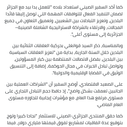
كما أكد السفير الصيني استعداد بلاده "للعمل يدا بيد مع الجزائر
لضمان التنفيذ الفعال للتوافقات المهمة التي توصل إليها قائدا
البلدين، وتعزيز التبادلات بين الشعبين، وتعميق التعاون في جميع
المجالات، والارتقاء بالشراكة الاستراتيجية الشاملة الصينية–
الجزائرية إلى مستوى أعلى".
وبالمناسبة، ذكر السيد قوانغلي بحركية العلاقات الثنائية بين
البلدين خلال السنة الجارية، بداية من "تعزيز العلاقات السياسية
بين البلدين، بفضل الاتصالات المنتظمة بين كبار المسؤولين،
وتواصل تبادل الخبرات في مجال الحوكمة، إضافة إلى التنسيق
الوثيق في القضايا الإقليمية والدولية".
على الصعيد الاقتصادي، أوضح السفير أن "الشراكات العملية بين
الجانبين تعمقت بشكل واضح"، إذ حافظ حجم التبادل التجاري على
مستوى مرتفع هذا العام، مع مؤشرات إيجابية لتجاوزه مستوى
العام الماضي.
كما حقق المنتدى الجزائري-الصيني للاستثمار "نجاحا كبيرا وتوج
بتوقيع عدة اتفاقيات لمشاريع تفوق قيمتها ملياري دولار، فيما