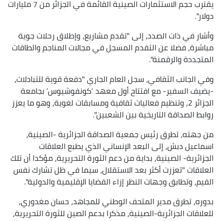
يقترب حجم الاستثمارات الصينية القائمة في الجزائر من 7 مليارات
دولار".
وأشار في ذات الصدد، إلى "تقدم مشاريع، وإطلاق رحلات جوية
مباشرة، فضلا عن التقدم المسجل في مجالات المناجم والطاقات
المتجددة والرقمنة".
وفي الجانب الثقافي، سجل العام الجاري "دفعة قوية للتبادلات،
-يضيف السفير- مع افتتاح أول معهد ‘كونفوشيوس’ بجامعة
الجزائر 2، وتنظيم فعاليات ثقافية ومسابقات لغوية، وهو ما يعزز
روابط الصداقة التاريخية بين الشعبين".
من جهته، تطرق رئيس جمعية الصداقة الجزائرية -الصينية،
اسماعيل دبش، إلى البعد الإنساني الذي يطبع العلاقات
الجزائرية- الصينية، بداية من دعم الثورة التحريرية، مؤكدا أن تلك
العلاقات "تعززت أكثر بعد الاستقلال، سيما في ظل تشارك نفس
القيم، وتطابق وجهات النظر إزاء القضايا الإقليمية والدولية".
بدوره، تطرق مدير المتحف الوطني للمجاهد، حسان مغدوري،
للعلاقات الجزائرية-الصينية، مذكرا بدعم الصين للثورة التحريرية،