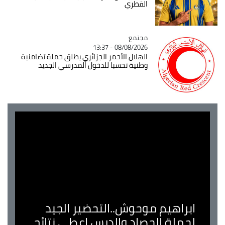
القطري
مجتمع
Catégorie
08/08/2026 - 13:37
الهلال الأحمر الجزائري يطلق حملة تضامنية
وطنية تحسبا للدخول المدرسي الجديد
ابراهيم موحوش..التحضير الجيد
لحملة الحصاد والدرس اعطى نتائج