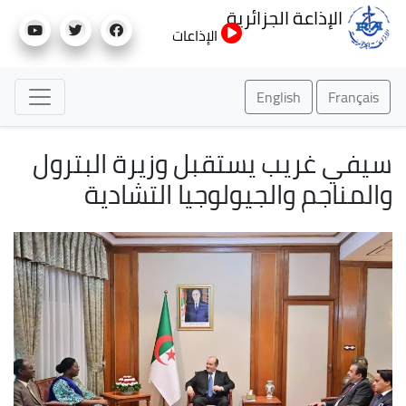
تجاوز
الإذاعة الجزائرية
إلى
الإذاعات
المحتوى
الرئيسي
English
Français
سيفي غريب يستقبل وزيرة البترول
والمناجم والجيولوجيا التشادية