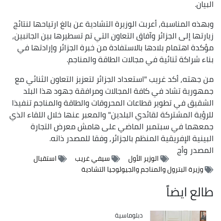
البيان.
وبهذه المناسبة, أعربت الوزيرة التشادية عن بالغ ارتياحها لنتائج
زيارتها إلى الجزائر وآفاق التعاون التي تم تسطيرها بين الجانبين,
مؤكدة اهتمام بلادها بالاستفادة من خبرة الجزائر وإرادتها في
بناء شراكة ثنائية في مجالات الطاقة والمناجم.
من جهته, أكد غريب "استعداد الجزائر لتعزيز التعاون الثنائي مع
جمهورية تشاد في كافة المجالات ومرافقة جهود هذا البلد
الشقيق في تطوير قطاعات المحروقات والطاقة والمناجم تنفيذا
للرؤية المشتركة لقائدي البلدين" والمعبر عنها خلال اللقاء الذي
جمعهما في سبتمبر الماضي على هامش معرض التجارة
البينية الإفريقية المنظم بالجزائر, وفقا للمصدر ذاته.
المصدر
وأج
الوزير الأول
سيفي غريب
استقبال
وزيرة البترول والمناجم والجيولوجيا التشادية
طالع ايضاً
Catégorie
دبلوماسية