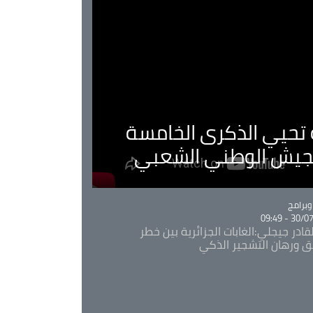
ية تحيي الذكرى الخامسة
لجيش الوطني الشعبي
Ca
برامج
30/07/20
قادر جيجلي:الغابات الجزائرية بين خطر
ئق ورهان التشجير الذكي