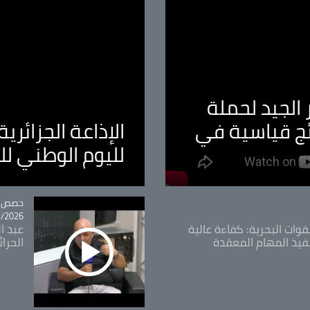
الجيد لحملة
ئج قياسية في
الإذاعة الجزائر
لليوم الوطني ل
tégorie
حصص و
26 - 09:49
قوات البحرية: كفاءة عالية
عبد ال
فيذ المهام المعقدة
الحرا