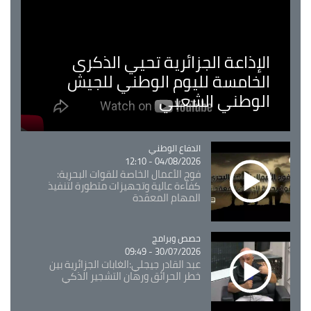
الإذاعة الجزائرية تحيي الذكرى
الخامسة لليوم الوطني للجيش
الوطني الشعبي
Catégorie
الدفاع الوطني
04/08/2026 - 12:10
فوج الأعمال الخاصة للقوات البحرية:
كفاءة عالية وتجهيزات متطورة لتنفيذ
المهام المعقدة
Catégorie
حصص وبرامج
30/07/2026 - 09:49
عبد القادر جيجلي:الغابات الجزائرية بين
خطر الحرائق ورهان التشجير الذكي