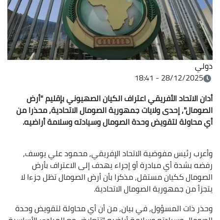
دولي
28/12/2025 - 18:41
أدان الاتحاد الأفريقي اعتراف الكيان الصهيوني بإقليم "أرض
الصومال", إحدى ولايات جمهورية الصومال الاتحادية, محذرا من
أي محاولة لتقويض وحدة الصومال وسيادته وسلامة أراضيه.
وأعرب رئيس مفوضية الاتحاد الإفريقي, محمود علي يوسف,
رفضه بشدة أي مبادرة أو إجراء يهدف إلى الاعتراف بأرض
الصومال ككيان مستقل, مذكرا بأن أرض الصومال تظل جزءا لا
يتجزأ من جمهورية الصومال الاتحادية.
وحذر ذات المسؤول, في بيان, من أن أي محاولة لتقويض وحدة
الصومال وسيادته وسلامة أراضيه "تتعارض مع المبادئ الأساسية