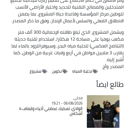
المتدخلين والمصالح التقنية لتحديد واختيار الأراضي الأنسب
لتوطين مركز المؤسسة وقاعدة حياة المشروع، بما يضمن
الانطلاق الفعلي والسلس لأعمال الإنجاز, وفق ما ذكر المصدر.
ويشمل المشروع، الذي تبلغ طاقته الإجمالية 300 ألف متر
مكعب يوميا على مساحة 12 هكتارا، استخدام تقنية حديثة
(التناضح العكسي) لتحلية مياه البحر، وسيوفرالتزود بالماء لما
يقارب 3 ملايين مواطن في أربع ولايات غربية من الوطن، كما
أُشير إليه.
المصدر
وأج
تحلية المياه
تكوين
مشروع
طالع ايضاً
محلي
Catégorie
06/08/2026 - 19:21
الوادي: تفكيك عصابتي أحياء وايقاف 4
أشخاص