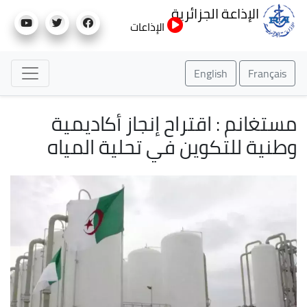
تجاوز
الإذاعة الجزائرية
إلى
الإذاعات
المحتوى
الرئيسي
English
Français
مستغانم : اقتراح إنجاز أكاديمية
وطنية للتكوين في تحلية المياه