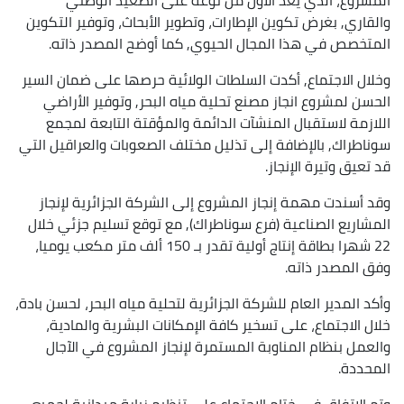
والقاري, بغرض تكوين الإطارات، وتطوير الأبحاث، وتوفير التكوين
المتخصص في هذا المجال الحيوي, كما أوضح المصدر ذاته.
وخلال الاجتماع, أكدت السلطات الولائية حرصها على ضمان السير
الحسن لمشروع انجاز مصنع تحلية مياه البحر, وتوفير الأراضي
اللازمة لاستقبال المنشآت الدائمة والمؤقتة التابعة لمجمع
سوناطراك, بالإضافة إلى تذليل مختلف الصعوبات والعراقيل التي
قد تعيق وتيرة الإنجاز.
وقد أسندت مهمة إنجاز المشروع إلى الشركة الجزائرية لإنجاز
المشاريع الصناعية (فرع سوناطراك), مع توقع تسليم جزئي خلال
22 شهرا بطاقة إنتاج أولية تقدر بـ 150 ألف متر مكعب يوميا،
وفق المصدر ذاته.
وأكد المدير العام للشركة الجزائرية لتحلية مياه البحر، لحسن بادة،
خلال الاجتماع، على تسخير كافة الإمكانات البشرية والمادية،
والعمل بنظام المناوبة المستمرة لإنجاز المشروع في الآجال
المحددة.
وتم الاتفاق في ختام الاجتماع على تنظيم زيارة ميدانية لجميع