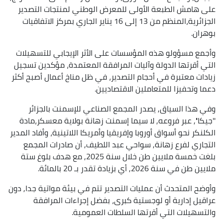
على هامش الطبعة الأولى للمعرض الوطني لمنتجات التصدير
الجزائرية،المنظم من 13 إلى 16 يناير الجاري بمركز الاتفاقيات
بوهران.
وأجمع مسؤولو هذه المؤسسات على الأثر الإيجابي للتسهيلات
التي أقرتها الدولة وآليات المرافقة المعتمدة، مؤكدين تسجيل
زيادات معتبرة في أحجام التصدير، في ظل مناخ أعمال أصبح أكثر
دعما وتحفيزا للمتعاملين الاقتصاديين.
وفي هذا السياق, يصدر المجمع الصناعي للإسمنت بالجزائر
''جيكا'', عبر فروعه, لا سيما إسمنت زهانة بولاية معسكر،مادة
الكلنكر نحو أسواق أوروبا وإفريقيا وأمريكا اللاتينية، وأفاد المدير
التجاري لفرع زهانة, سواحي عبد اللطيف, أن صادرات المجمع
بلغت خمسة ملايين طن خلال سنة 2025, مع هدف بلوغ ستة
ملايين طن في سنة 2026, أي بزيادة تقدر بـ 20 بالمائة.
وأوضح المتحدث أن عمليات التصدير تتم في بيئة مواتية جدا, دون
عراقيل إدارية أو لوجستية كبرى، بفضل إجراءات المرافقة
والتسهيلات التي أقرتها السلطات العمومية.