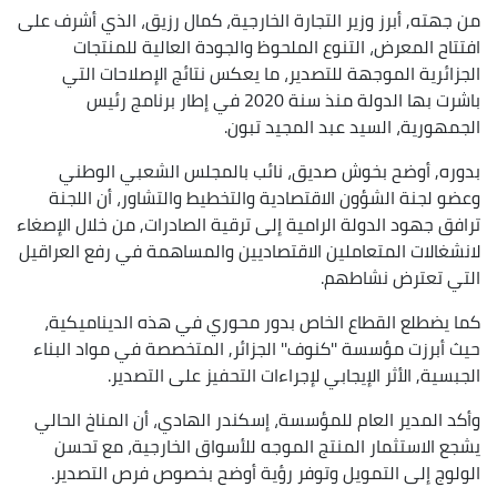
من جهته, أبرز وزير التجارة الخارجية، كمال رزيق، الذي أشرف على
افتتاح المعرض، التنوع الملحوظ والجودة العالية للمنتجات
الجزائرية الموجهة للتصدير، ما يعكس نتائج الإصلاحات التي
باشرت بها الدولة منذ سنة 2020 في إطار برنامج رئيس
الجمهورية، السيد عبد المجيد تبون.
بدوره, أوضح بخوش صديق، نائب بالمجلس الشعبي الوطني
وعضو لجنة الشؤون الاقتصادية والتخطيط والتشاور، أن اللجنة
ترافق جهود الدولة الرامية إلى ترقية الصادرات, من خلال الإصغاء
لانشغالات المتعاملين الاقتصاديين والمساهمة في رفع العراقيل
التي تعترض نشاطهم.
كما يضطلع القطاع الخاص بدور محوري في هذه الديناميكية،
حيث أبرزت مؤسسة ''كنوف'' الجزائر, المتخصصة في مواد البناء
الجبسية, الأثر الإيجابي لإجراءات التحفيز على التصدير.
وأكد المدير العام للمؤسسة، إسكندر الهادي، أن المناخ الحالي
يشجع الاستثمار المنتج الموجه للأسواق الخارجية، مع تحسن
الولوج إلى التمويل وتوفر رؤية أوضح بخصوص فرص التصدير.