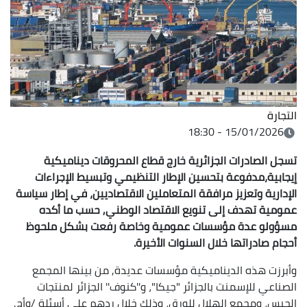
التجارة
15/01/2026 - 18:30
تسجل الصادرات الجزائرية خارج قطاع المحروقات ديناميكية
إيجابية،مدفوعة بتحسين الإطار التنظيمي وتبسيط الإجراءات
الإدارية وتعزيز مرافقة المتعاملين الاقتصاديين، في إطار سياسة
عمومية تهدف إلى تنويع الاقتصاد الوطني, حسب ما أكده
مسؤولو عدة مؤسسات عمومية وخاصة رفعت بشكل ملحوظ
أحجام صادراتها خلال السنوات الأخيرة.
وأبرزت هذه الديناميكية مؤسسات عديدة, من بينها المجمع
الصناعي للإسمنت بالجزائر "جيكا"، و''كنوف'' الجزائر لمنتجات
الجبس، ومجمع الهلال للورق، وذلك خلال ردهم على أسئلة /وأج,