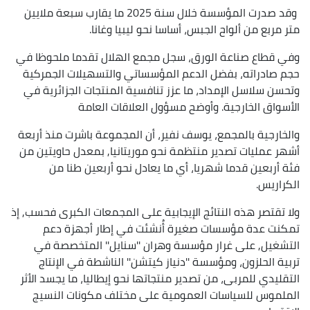
وقد صدرت المؤسسة خلال سنة 2025 ما يقارب سبعة ملايين
متر مربع من ألواح الجبس، أساسا نحو ليبيا وغانا.
وفي قطاع صناعة الورق، سجل مجمع الهلال تقدما ملحوظا في
حجم صادراته، بفضل الدعم المؤسساتي والتسهيلات الجمركية
وتحسن سلاسل الإمداد، ما عزز تنافسية المنتجات الجزائرية في
الأسواق الخارجية. وأوضح مسؤول العلاقات العامة
والخارجية بالمجمع، يوسف نفير، أن المجموعة باشرت منذ أربعة
أشهر عمليات تصدير منتظمة نحو موريتانيا, بمعدل حاويتين من
فئة أربعين قدما شهريا، أي ما يعادل نحو أربعين طنا من
الكراريس.
ولا تقتصر هذه النتائج الإيجابية على المجمعات الكبرى فحسب, إذ
تمكنت عدة مؤسسات صغيرة أُنشئت في إطار أجهزة دعم
التشغيل, على غرار مؤسسة وهران ''سنايل'' المتخصصة في
تربية الحلزون، ومؤسسة ''دنياز كيتشن'' الناشطة في الإنتاج
التقليدي للمربى، من تصدير منتجاتها نحو إيطاليا، ما يجسد الأثر
الملموس للسياسات العمومية على مختلف مكونات النسيج