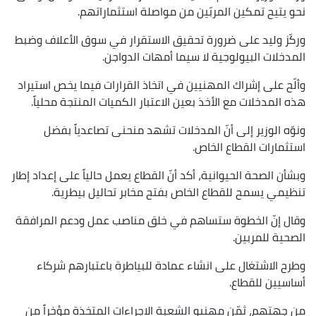
نحو يتيح تمكين المربّين من مواصلة استثماراتهم.
وركّز وليد على ضرورة تحقيق الاستقرار في سوق الأعلاف وضبط
المدخلات البيولوجية لا سيما أمهات الدواجن.
وألّح على إشراك المهنيين في اتخاذ القرارات فيما يخص استيراد
هذه المدخلات مع الأخذ بعين الاعتبار الكميات المنتجة محلياً.
ونوّه الوزير إلى أنّ المدخلات تشهد منحنى تصاعدياً بفضل
استثمارات القطاع الخاص.
وبشأن الصحة الحيوانية، أكد أنّ القطاع يعمل حالياً على إعداد إطار
تنظيمي يسمح للقطاع الخاص بفتح مخابر تحاليل بيطرية.
وقال إنّ الخطوة ستساهم في خلق مناصب عمل ودعم المرافقة
الصحية للمربين.
وطرح الاشتغال على انشاء عمادة للبياطرة باعتبارهم شركاء
أساسيين للقطاع.
من جهتهم، ثمّن مهنيو الشعبة الاجراءات المتخذة مؤخراً من