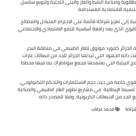
اقوية وصناعة النفط والغاز والبنى التحتية وتنويع سلاسل
نمية الاقتصادية المستدامة.
ية إلى تعزيز شراكة قائمة على الاحترام المتبادل والمصالح
اقوي الذي يعد رافعة أساسية للنمو الاقتصادي والاجتماعي
الجزائر كمورد موثوق للغاز الطبيعي في منطقة البحر
ت ذاته الجهود التي تبذلها الجزائر للحد من انبعاثات غازات
رامج البيئية التي يعتمدها مجمع سوناطراك بما فيها مخطط
لطاقوي خاصة من حيث حجم الاستثمارات والتحكم التكنولوجي,
لاسيما الإيطالية في مشاريع تطوير الغاز الطبيعي والصناعة
الحد من الانبعاثات الكربونية, وفقا للمصدر ذاته.
راكة
محمد عرقاب