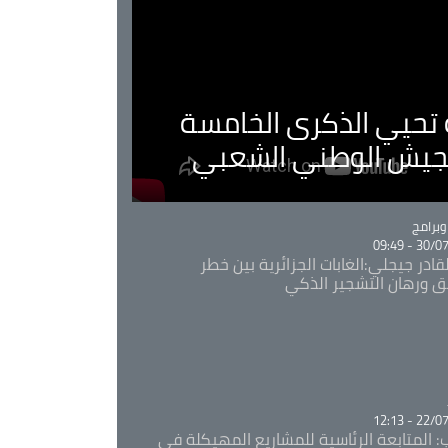
ية تحيي الذكرى الخامسة
لجيش الوطني الشعبي
Ca
برامج
30/07/20
قادر جيجلي:الغابات الجزائرية بين خطر
ئق ورهان التشجير الذكي
Ca
22/07/20
: المتابعة الرئاسية للمشاريع المهيكلة في