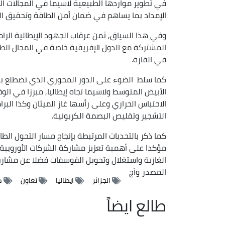
في تطوير مواردها الطبيعية لاسيما في المجالات الط
الإمداد بما يساهم في ضمان أمن الطاقة وتحقيق الت
وفي هذا السياق, ثمن عرقاب الجهود الإيطالية الرام
المشتركة مع الدول الإفريقية خاصة في المجال الط
في القارة.
كما سلط الضوء على الدور المحوري الذي تضطلع به 
الأبيض المتوسط ولاسيما تجاه إيطاليا, مبرزا في الوق
الاحتباس الحراري وعلى رأسها غاز الميثان وكذا الب
التشجير وتقليص البصمة الكربونية.
كما ذكر بالتحديات المرتبطة بإنجاح مسار التحول ا
مؤكدا على أهمية تعزيز مشاركة الشركات الأوروبية 
الغازية واستغلال وتحويل الفوسفات فضلا عن مشاريع 
المصدر
وأج
الجزائر
ايطاليا
تعاون
ش
طالع ايضاً