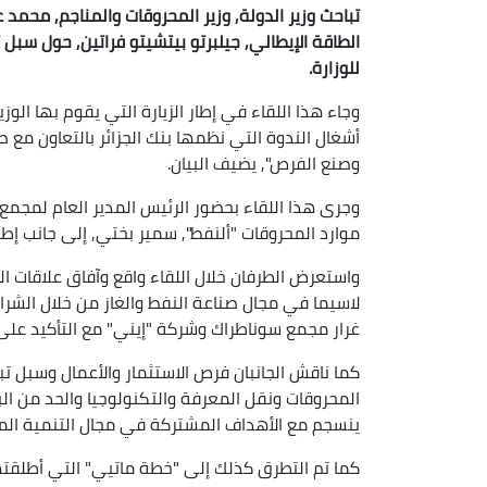
تباحث وزير الدولة, وزير المحروقات والمناجم, محمد 
الطاقة الإيطالي, جيلبرتو بيتشيتو فراتين, حول سبل تع
للوزارة.
وجاء هذا اللقاء في إطار الزيارة التي يقوم بها الوز
أشغال الندوة التي نظمها بنك الجزائر بالتعاون مع 
وصنع الفرص", يضيف البيان.
وجرى هذا اللقاء بحضور الرئيس المدير العام لمجمع
موارد المحروقات "ألنفط", سمير بختي, إلى جانب إطار
واستعرض الطرفان خلال اللقاء واقع وآفاق علاقات الت
لاسيما في مجال صناعة النفط والغاز من خلال الشراكا
غرار مجمع سوناطراك وشركة "إيني" مع التأكيد على 
كما ناقش الجانبان فرص الاستثمار والأعمال وسبل تب
المحروقات ونقل المعرفة والتكنولوجيا والحد من الب
ينسجم مع الأهداف المشتركة في مجال التنمية الم
كما تم التطرق كذلك إلى "خطة ماتيي" التي أطلقتها 