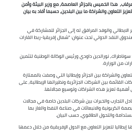
عرقاب, هذا الخميس بالجزائر العاصمة, مع وزير البيئة وأمن
زيز التعاون والشراكة ما بين البلدين, حسبما أفاد به بيان
ير الايطالي والوفد المرافق له إلى الجزائر للمشاركة في
صندوق النقد الدولي تحت عنوان: "شمال إفريقيا-ربط القارات
 سوناطراك, نورالدين داودي ورئيس الوكالة الوطنية لتثمين
ات من الوزارة.
عاون والشراكة بين الجزائر وإيطاليا التي وصفت بالممتازة
ت القائمة بين الشركات الجزائرية ونظيراتها الإيطالية, على
أهمية تعزيز هذه الشراكات وتوسيع مجالاتها.
ادل التجارب والخبرات بين شركات البلدين خاصة في مجالات
صمة الكربونية والانبعاثات في صناعة النفط والغاز بما
ستدامة والتحول الطاقوي, حسب البيان.
إيطاليا لتعزيز التعاون مع الدول الإفريقية من خلال دعمها