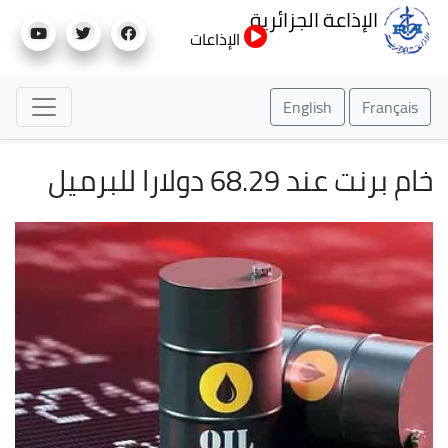
تجاوز
الإذاعة الجزائرية
إلى
الإذاعات
المحتوى
الرئيسي
English
Français
خام برنت عند 68.29 دولارا للبرميل