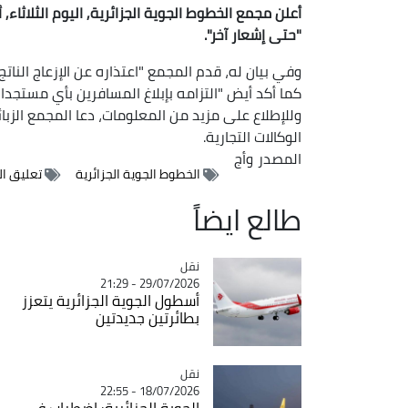
أعلن مجمع الخطوط الجوية الجزائرية, اليوم الثلاثاء
"حتى إشعار آخر".
وفي بيان له، قدم المجمع "اعتذاره عن الإزعاج الناتج",
كما أكد أيض "التزامه بإبلاغ المسافرين بأي مستجدا
الوكالات التجارية.
المصدر
وأج
الخطوط الجوية الجزائرية
تعليق ال
طالع ايضاً
نقل
Catégorie
29/07/2026 - 21:29
أسطول الجوية الجزائرية يتعزز
بطائرتين جديدتين
نقل
Catégorie
18/07/2026 - 22:55
الجوية الجزائرية: اضطراب في