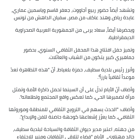
وتشهد أيضاً حضور ربيع أجاووت، جعفر قاسم وياسمين عماري،
عايدة رياض وهند عاكف من مصر، سفيان الداهش من تونس.
ويحضرها أيضاً، سعاد يربى من الجمهورية العربية الصحراوية
الديمقراطية.
وتميز حفل افتتاح هذا المحفل الثقافي السنوي، بحضور
جماهيري كبير يتكون من الشباب والعائلات.
وأبرز رئيس بلدية سطيف، حمزة بلعياط، أنّ "هذه التظاهرة تعدّ
موعداً ثقافياً بارزاً".
وأضاف أنّ الأيام تدلّ على أن السينما تحمل ذاكرة الأمة وتمثل
مرآة لضميرها الحي، كما تعكس واقع المجتمع وتطلعاته".
وأضاف: "الحدث يسهم في الترويج الثقافي للمنطقة وموروثها
الثقافي، كما يعزّز إشعاعها كوجهة حاضنة للفن والإبداع".
من جهته، اعتبر مدير ديوان الثقافة والسياحة لبلدية سطيف،
خالد مهناوي، الأيام "فضاء لتلاقي الثقافات ومنبر للاحتفاء