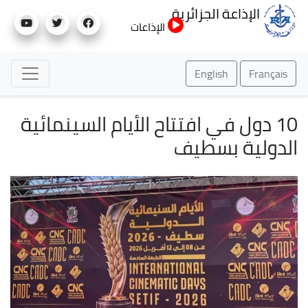
تجاوز
الإذاعة الجزائرية
إلى
الإذاعات
المحتوى
الرئيسي
English
Français
10 دول في افتتاح الأيام السينمائية
الدولية بسطيف