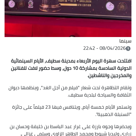
سينما
08/04/2026 - 22:42
افتتحت سهرة اليوم الأربعاء بمدينة سطيف، الأيام السينمائية
الدولية السادسة بمشاركة 10 دول، وسط حضور لافت للفنانين
والمخرجين والناشطين.
وتقام التظاهرة تحت شعار "فيلم من أجل الغد"، وينظمها ديوان
الثقافة والسياحة لبلدية سطيف.
وتستمر الأيام خمسة أيام، ويتنافس فيها 23 فيلماً على جائزة
"السنبلة الذهبية".
ويحضرها وجوه بارزة على غرار عبد الباسط بن خليفة وحسان بن
زراري وليديا شبوط ومحمد الطاهر الزاوي وسلمى غزالي.