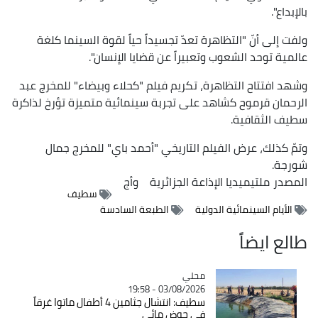
بالإبداع".
ولفت إلى أنّ "التظاهرة تعدّ تجسيداً حياً لقوة السينما كلغة
عالمية توحد الشعوب وتعبيراً عن قضايا الإنسان".
وشهد افتتاح التظاهرة، تكريم فيلم "كحلاء وبيضاء" للمخرج عبد
الرحمان قرموح كشاهد على تجربة سينمائية متميزة تؤرخ لذاكرة
سطيف الثقافية.
وتمّ كذلك، عرض الفيلم التاريخي "أحمد باي" للمخرج جمال
شورجة.
المصدر
ملتيميديا الإذاعة الجزائرية
وأج
سطيف
الأيام السينمائية الدولية
الطبعة السادسة
طالع ايضاً
محلي
Catégorie
03/08/2026 - 19:58
سطيف: انتشال جثامين 4 أطفال ماتوا غرقاً
في حوض مائي