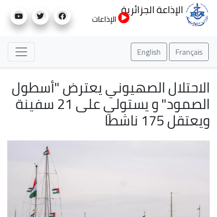
تجاوز
الإذاعة الجزائرية
إلى
الإذاعات
المحتوى
الرئيسي
English
Français
الاحتلال الصهيوني يعترض "أسطول
الصمود" و يستولي على 21 سفينة
ويعتقل 175 ناشطا