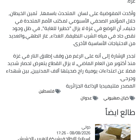
غزة.
وأكدت المفوضية على لسان المتحدث باسمها، ثمين الخيطان,
خلال المؤتمر الصحفي الأسبوعي لمكتب الأمم المتحدة في
جنيف، أن الوضع في غزة لا يزال "خطيرا للغاية"، في ظل وجود
نقص حاد في مياه الشرب النظيفة، الغذاء، غاز الطهي,والعديد
من الاحتياجات الأساسية الأخرى.
تجدر الإشارة إلى أنه على الرغم من وقف إطلاق النار في غزة
منذ أكتوبر من العام الماضي، لا يزال القطاع يتعرض لحصار شديد
فضلا عن اعتداءات يومية راح ضحيتها آلاف المدنيين، بين شهداء
وجرحى.
المصدر
ملتيميديا الإذاعة الجزائرية
فلسطين
كيان صهيوني
عدوان
طالع ايضاً
دولي
Catégorie
08/08/2026 - 17:26
إسبانيا: الإطاحة بشبكة لتهريب الحشيش