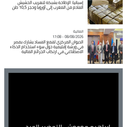
إسبانيا: الإطاحة بشبكة لتهريب الحشيش
القادم من المغرب إلى أوروبا وحجز 10,5 طن
المالية
Catégorie
08/08/2026 - 17:08
الديوان المركزي لقمع الفساد يشارك بمصر
في ورشة إقليمية حول سوء استخدام الذكاء
الاصطناعي في ارتكاب الجرائم المالية