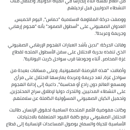
من العام نفسه أثناء إبحارها في المياه الدولية، واعتقال مئات
النشطاء الدوليين قبل ترحيلهم.
ووصفت حركة المقاومة الاسلامية "حماس"، اليوم الخميس،
العدوان الصهيوني على "أسطول الصمود" بأنه "هجوم إرهابي
وجريمة وعربدة".
وقالت الحركة: "ندين بأشد العبارات الهجوم الإرهابي الصهيوني
الذي تنفذه بحرية الاحتلال على سفن الأسطول المتجه لقطاع
غزة المحاصر، أثناء وجودها قرب سواحل كريت اليونانية".
وأضافت: "هذه القرصنة الصهيونية، وعلى مسافات بعيدة من
سواحل غزة، تعد جريمة وعربدة يمارسها الاحتلال على مرأى
ومسمع العالم دون رادع أو محاسبة"، داعية إلى إدانة الهجوم
على النشطاء المدنيين، والتحرك دوليا لإطلاق سراح المحتجزين،
وتحميل الكيان الصهيوني المسؤولية الكاملة عن سلامتهم.
وكانت مفوضية الأمم المتحدة السامية لحقوق الإنسان, طالبت
الاحتلال الصهيوني برفع كافة القيود المتعلقة بالاحتياجات
الأساسية للحياة والسماح بوصول المساعدات الإنسانية إلى قطاع