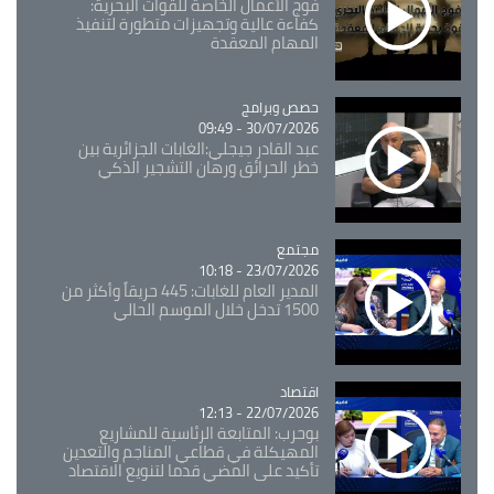
فوج الأعمال الخاصة للقوات البحرية:
كفاءة عالية وتجهيزات متطورة لتنفيذ
المهام المعقدة
Catégorie
حصص وبرامج
30/07/2026 - 09:49
عبد القادر جيجلي:الغابات الجزائرية بين
خطر الحرائق ورهان التشجير الذكي
مجتمع
Catégorie
23/07/2026 - 10:18
المدير العام للغابات: 445 حريقاً وأكثر من
1500 تدخل خلال الموسم الحالي
اقتصاد
Catégorie
22/07/2026 - 12:13
بوحرب: المتابعة الرئاسية للمشاريع
المهيكلة في قطاعي المناجم والتعدين
تأكيد على المضي قدما لتنويع الاقتصاد