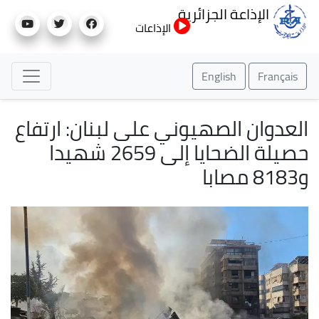
تجاوز
الإذاعة الجزائرية
إلى
الإذاعات
المحتوى
الرئيسي
English
Français
العدوان الصهيوني على لبنان: ارتفاع
حصيلة الضحايا إلى 2659 شهيدا
و8183 مصابا