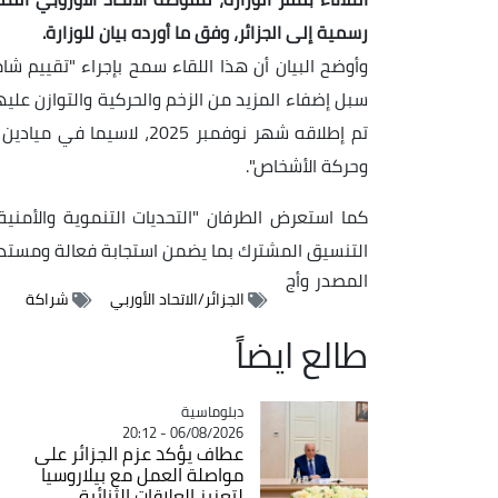
رسمية إلى الجزائر، وفق ما أورده بيان للوزارة.
وأوضح البيان أن هذا اللقاء سمح بإجراء "تقييم شامل
سبل إضفاء المزيد من الزخم والحركية والتوازن عل
تم إطلاقه شهر نوفمبر 2025،
وحركة الأشخاص".
كما استعرض الطرفان "التحديات التنموية والأمن
التنسيق المشترك بما يضمن استجابة فعالة ومستدام
المصدر
وأج
الجزائر/الاتحاد الأوربي
شراكة
طالع ايضاً
Catégorie
دبلوماسية
06/08/2026 - 20:12
عطاف يؤكد عزم الجزائر على
مواصلة العمل مع بيلاروسيا
لتعزيز العلاقات الثنائية